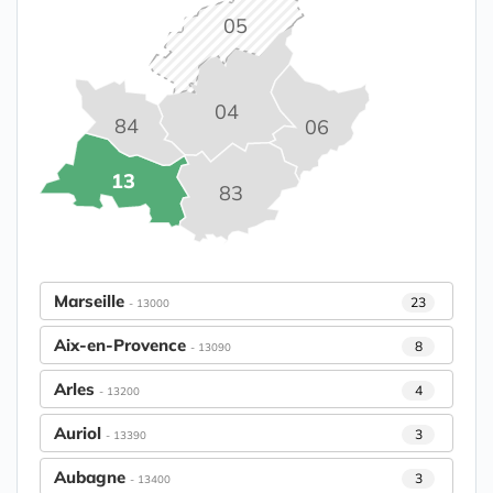
05
04
84
06
13
83
Marseille
23
- 13000
Aix-en-Provence
8
- 13090
Arles
4
- 13200
Auriol
3
- 13390
Aubagne
3
- 13400