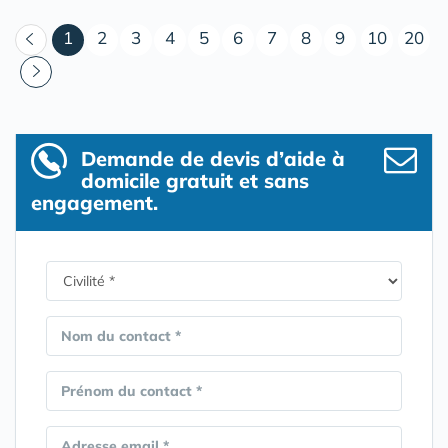
(courant)
1
2
3
4
5
6
7
8
9
10
20
Demande de devis d’aide à
domicile gratuit et sans
engagement.
Nom du contact *
Prénom du contact *
Adresse email *