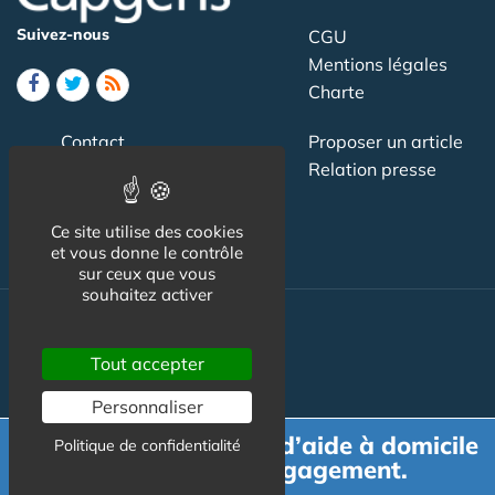
Suivez-nous
CGU
Mentions légales
Charte
Contact
Proposer un article
Newsletter
Relation presse
Publicité
Ce site utilise des cookies
et vous donne le contrôle
sur ceux que vous
souhaitez activer
Actualité
Tout accepter
Maisons de retraite
Personnaliser
Résidences Service
Demande de devis d’aide à domicile
Politique de confidentialité
Liens Utiles
gratuit et sans engagement.