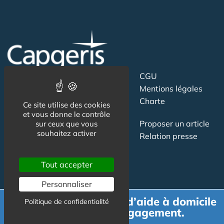
Suivez-nous
CGU
Mentions légales
Charte
Ce site utilise des cookies
et vous donne le contrôle
Contact
Proposer un article
sur ceux que vous
souhaitez activer
Newsletter
Relation presse
Publicité
Tout accepter
Personnaliser
Demande de devis d’aide à domicile
Politique de confidentialité
gratuit et sans engagement.
Actualité