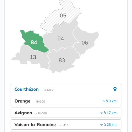
05
04
84
06
13
83
Courthézon
- 84350
Orange
➔ à 8 km.
- 84100
Avignon
➔ à 17 km.
- 84000
Vaison-la-Romaine
➔ à 23 km.
- 84110