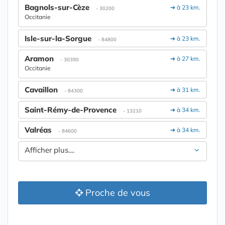
Bagnols-sur-Cèze
➔ à 23 km.
- 30200
Occitanie
Isle-sur-la-Sorgue
➔ à 23 km.
- 84800
Aramon
➔ à 27 km.
- 30390
Occitanie
Cavaillon
➔ à 31 km.
- 84300
Saint-Rémy-de-Provence
➔ à 34 km.
- 13210
Valréas
➔ à 34 km.
- 84600
Afficher plus....
Proche de vous