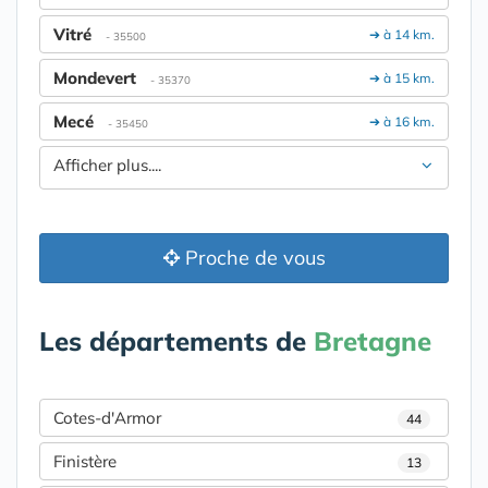
Vitré
➔ à 14 km.
- 35500
Mondevert
➔ à 15 km.
- 35370
Mecé
➔ à 16 km.
- 35450
Afficher plus....
Proche de vous
Les départements de
Bretagne
Cotes-d'Armor
44
Finistère
13