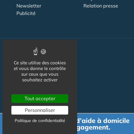
Newsletter
Relation presse
Publicité
Actualité
Ce site utilise des cookies
Maisons de retraite
et vous donne le contrôle
sur ceux que vous
Résidences Service
souhaitez activer
Liens Utiles
Services à la personne
Tout accepter
Logement Senior
Personnaliser
Bien-être
Demande de devis d’aide à domicile
Politique de confidentialité
gratuit et sans engagement.
Emploi & formation