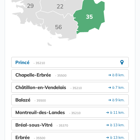
29
22
35
56
Princé
- 35210
Chapelle-Erbrée
➔ à 8 km.
- 35500
Châtillon-en-Vendelais
➔ à 7 km.
- 35210
Balazé
➔ à 9 km.
- 35500
Montreuil-des-Landes
➔ à 11 km.
- 35210
Bréal-sous-Vitré
➔ à 13 km.
- 35370
Erbrée
➔ à 13 km.
- 35500