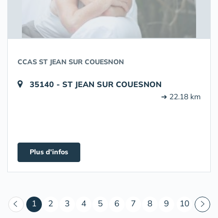
CCAS ST JEAN SUR COUESNON
35140 - ST JEAN SUR COUESNON
➔ 22.18 km
Plus d'infos
(courant)
1
2
3
4
5
6
7
8
9
10