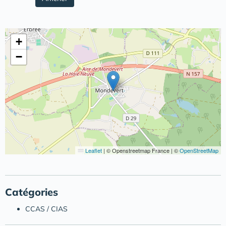
+
−
Leaflet
|
© Openstreetmap France | ©
OpenStreetMap
Catégories
CCAS / CIAS