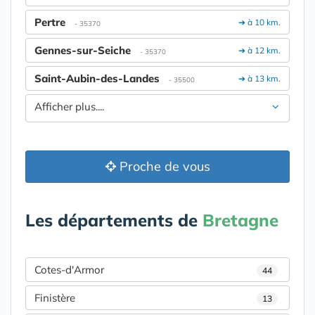
Pertre
➔ à 10 km.
- 35370
Gennes-sur-Seiche
➔ à 12 km.
- 35370
Saint-Aubin-des-Landes
➔ à 13 km.
- 35500
Afficher plus....
Proche de vous
Les départements de
Bretagne
Cotes-d'Armor
44
Finistère
13