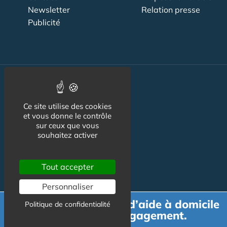
Newsletter
Relation presse
Publicité
Actualité
Ce site utilise des cookies
Maisons de retraite
et vous donne le contrôle
sur ceux que vous
Résidences Service
souhaitez activer
Liens Utiles
Services à la personne
Tout accepter
Logement Senior
Personnaliser
Bien-être
Demande de devis d’aide à domicile
Politique de confidentialité
gratuit et sans engagement.
Emploi & formation