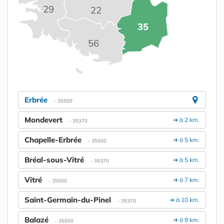
29
22
35
56
Erbrée
- 35500
Mondevert
➔ à 2 km.
- 35370
Chapelle-Erbrée
➔ à 5 km.
- 35500
Bréal-sous-Vitré
➔ à 5 km.
- 35370
Vitré
➔ à 7 km.
- 35500
Saint-Germain-du-Pinel
➔ à 10 km.
- 35370
Balazé
➔ à 9 km.
- 35500