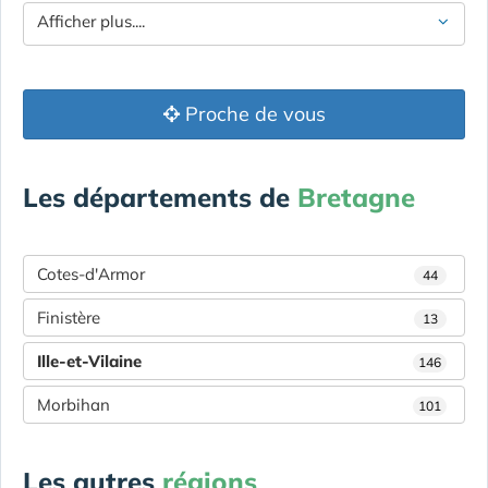
Afficher plus....
Proche de vous
Les départements de
Bretagne
Cotes-d'Armor
44
Finistère
13
Ille-et-Vilaine
146
Morbihan
101
Les autres
régions