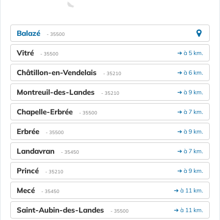
Balazé
- 35500
Vitré
➔ à 5 km.
- 35500
Châtillon-en-Vendelais
➔ à 6 km.
- 35210
Montreuil-des-Landes
➔ à 9 km.
- 35210
Chapelle-Erbrée
➔ à 7 km.
- 35500
Erbrée
➔ à 9 km.
- 35500
Landavran
➔ à 7 km.
- 35450
Princé
➔ à 9 km.
- 35210
Mecé
➔ à 11 km.
- 35450
Saint-Aubin-des-Landes
➔ à 11 km.
- 35500