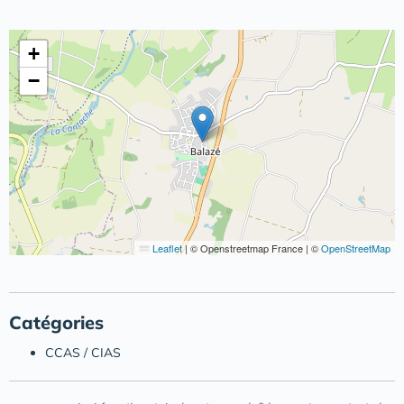
+
−
Leaflet
|
© Openstreetmap France | ©
OpenStreetMap
Catégories
CCAS / CIAS