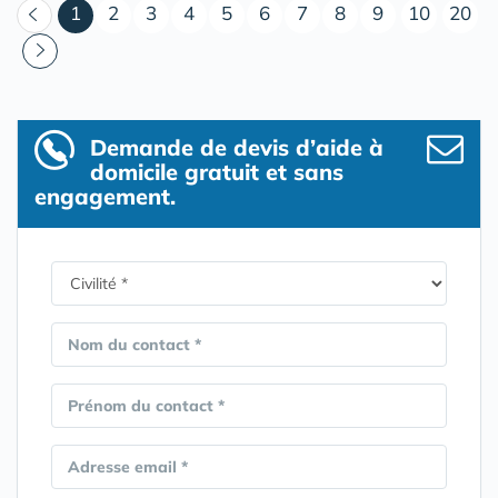
(courant)
1
2
3
4
5
6
7
8
9
10
20
Demande de devis d’aide à
domicile gratuit et sans
engagement.
Nom du contact *
Prénom du contact *
Adresse email *