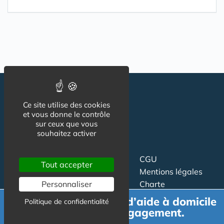
Ce site utilise des cookies
et vous donne le contrôle
sur ceux que vous
souhaitez activer
Suivez-nous
CGU
Tout accepter
Mentions légales
Personnaliser
Charte
Demande de devis d’aide à domicile
Politique de confidentialité
Contact
Proposer un article
gratuit et sans engagement.
Newsletter
Relation presse