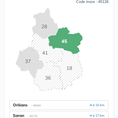
Code insee : 45126
28
45
41
37
18
36
Orléans
➔ à 15 km.
- 45000
Saran
➔ à 17 km.
- 45770