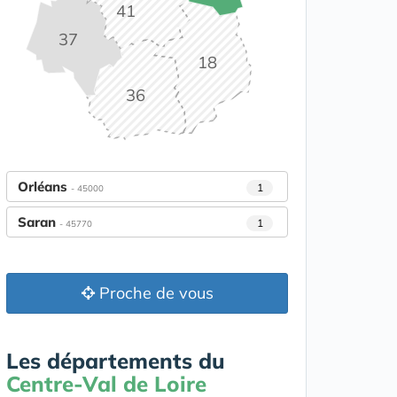
41
37
18
36
Orléans
1
- 45000
Saran
1
- 45770
Proche de vous
Les départements du
Centre-Val de Loire