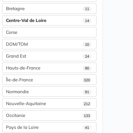
Bretagne
11
Centre-Val de Loire
14
Corse
DOM/TOM
10
Grand Est
24
Hauts-de-France
90
Île-de-France
320
Normandie
91
Nouvelle-Aquitaine
212
Occitanie
133
Pays de la Loire
41