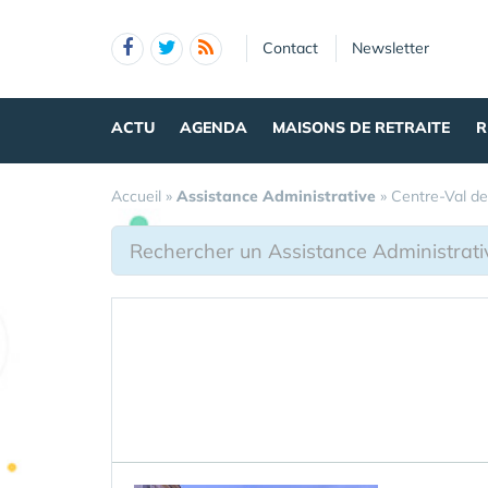
Panneau de gestion des cookies
Contact
Newsletter
ACTU
AGENDA
MAISONS DE RETRAITE
R
Accueil
»
Assistance Administrative
»
Centre-Val de