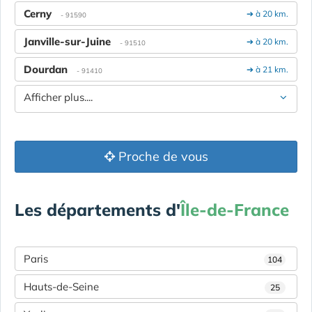
Cerny
➔ à 20 km.
- 91590
Janville-sur-Juine
➔ à 20 km.
- 91510
Dourdan
➔ à 21 km.
- 91410
Afficher plus....
Proche de vous
Les départements d'
Île-de-France
Paris
104
Hauts-de-Seine
25