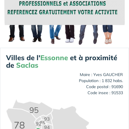
Villes de l'
Essonne
et à proximité
de
Saclas
Maire : Yves GAUCHER
Population : 1 832 habs.
Code postal : 91690
Code insee : 91533
95
93
78
75
92
94