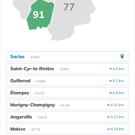
77
91
Saclas
- 91690
Saint-Cyr-la-Rivière
➔ à 2 km.
- 91690
Guillerval
➔ à 2 km.
- 91690
Étampes
➔ à 8 km.
- 91150
Morigny-Champigny
➔ à 11 km.
- 91150
Angerville
➔ à 11 km.
- 91670
Maisse
➔ à 19 km.
- 91720