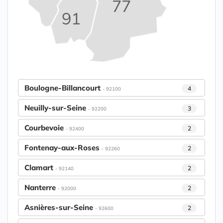
77
91
Boulogne-Billancourt
4
- 92100
Neuilly-sur-Seine
3
- 92200
Courbevoie
2
- 92400
Fontenay-aux-Roses
2
- 92260
Clamart
2
- 92140
Nanterre
2
- 92000
Asnières-sur-Seine
2
- 92600