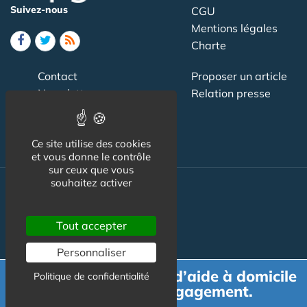
Suivez-nous
CGU
Mentions légales
Charte
Contact
Proposer un article
Newsletter
Relation presse
Publicité
Ce site utilise des cookies
et vous donne le contrôle
sur ceux que vous
souhaitez activer
Actualité
Maisons de retraite
Tout accepter
Résidences Service
Personnaliser
Demande de devis d’aide à domicile
Liens Utiles
Politique de confidentialité
gratuit et sans engagement.
Services à la personne