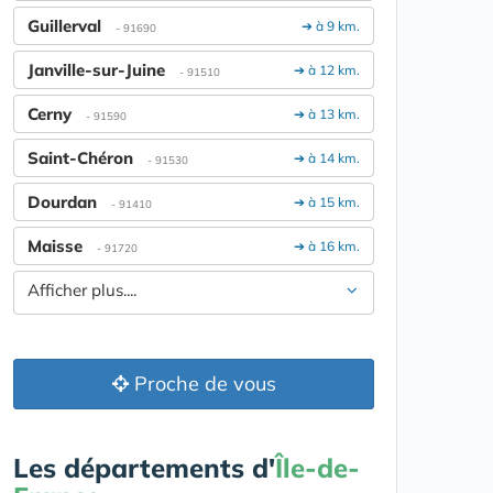
Guillerval
➔ à 9 km.
- 91690
Janville-sur-Juine
➔ à 12 km.
- 91510
Cerny
➔ à 13 km.
- 91590
Saint-Chéron
➔ à 14 km.
- 91530
Dourdan
➔ à 15 km.
- 91410
Maisse
➔ à 16 km.
- 91720
Afficher plus....
Proche de vous
Les départements d'
Île-de-