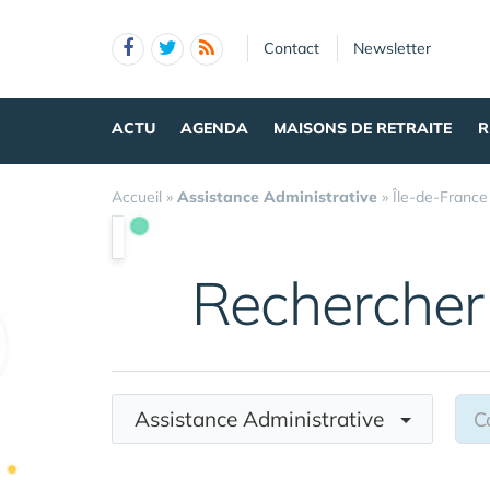
Panneau de gestion des cookies
Contact
Newsletter
ACTU
AGENDA
MAISONS DE RETRAITE
R
Accueil
»
Assistance Administrative
»
Île-de-France
Rechercher
Assistance Administrative