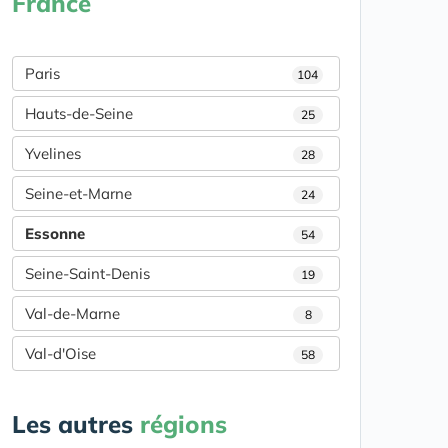
France
Paris
104
Hauts-de-Seine
25
Yvelines
28
Seine-et-Marne
24
Essonne
54
Seine-Saint-Denis
19
Val-de-Marne
8
Val-d'Oise
58
Les autres
régions