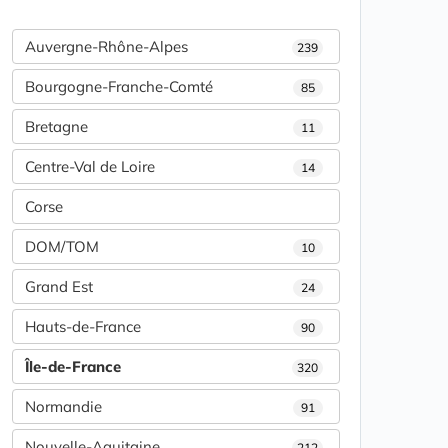
Auvergne-Rhône-Alpes
239
Bourgogne-Franche-Comté
85
Bretagne
11
Centre-Val de Loire
14
Corse
DOM/TOM
10
Grand Est
24
Hauts-de-France
90
Île-de-France
320
Normandie
91
Nouvelle-Aquitaine
212