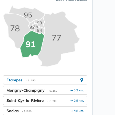
95
93
78
75
92
94
77
91
Étampes
- 91150
Morigny-Champigny
➔ à 2 km.
- 91150
Saint-Cyr-la-Rivière
➔ à 9 km.
- 91690
Saclas
➔ à 8 km.
- 91690