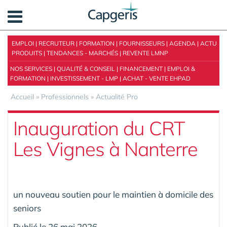
Panneau de gestion des cookies
EMPLOI
|
RECRUTEUR
|
FORMATION
|
FOURNISSEURS
|
AGENDA
|
ACTU
PRODUITS
|
TENDANCES - MARCHÉS
|
REVENTE LMNP
NOS SERVICES
|
QUALITÉ & CONSEIL
|
FINANCEMENT
|
EMPLOI &
FORMATION
|
INVESTISSEMENT - LMP
|
ACHAT - VENTE EHPAD
Accueil
»
Professionnels
»
Actualité Pro
Inauguration du CRT
Les Vignes à Nanterre
un nouveau soutien pour le maintien à domicile des
seniors
Publié le 26 mai 2026