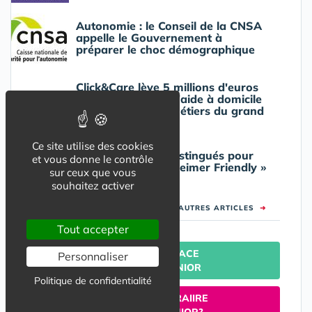
Autonomie : le Conseil de la CNSA
appelle le Gouvernement à
préparer le choc démographique
Click&Care lève 5 millions d'euros
pour transformer l'aide à domicile
et revaloriser les métiers du grand
âge
Ce site utilise des cookies
Quatre hôpitaux distingués pour
et vous donne le contrôle
leurs projets « Alzheimer Friendly »
sur ceux que vous
souhaitez activer
VOIR LES AUTRES ARTICLES
➜
Tout accepter
TROUVER UNE PLACE
Personnaliser
EN RESIDENCE SENIOR
Politique de confidentialité
UN SEJOUR TEMPORAIIRE