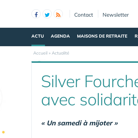
Panneau de gestion des cookies
Contact
Newsletter
ACTU
AGENDA
MAISONS DE RETRAITE
R
Accueil
»
Actualité
Silver Fourch
avec solidari
« Un samedi à mijoter »