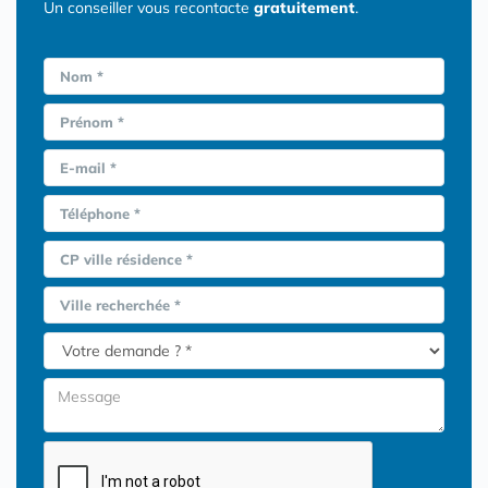
Un conseiller vous recontacte
gratuitement
.
Nom *
Prénom *
E-mail *
Téléphone *
CP ville résidence *
Ville recherchée *