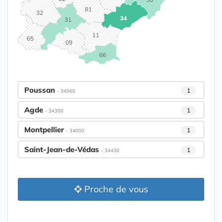
81
32
34
31
11
65
09
66
Poussan
1
- 34560
Agde
1
- 34300
Montpellier
1
- 34000
Saint-Jean-de-Védas
1
- 34430
Proche de vous