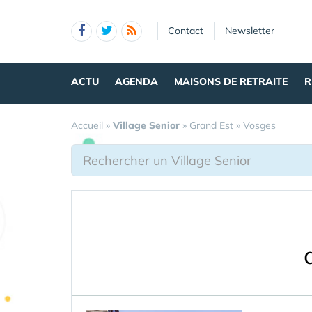
Panneau de gestion des cookies
Contact
Newsletter
ACTU
AGENDA
MAISONS DE RETRAITE
R
Accueil
»
Village Senior
»
Grand Est
»
Vosges