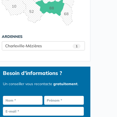
10
88
52
68
ARDENNES
Charleville-Mézières
1
Besoin d'informations ?
Un conseiller vous recontacte
gratuitement
.
Nom *
Prénom *
E-mail *