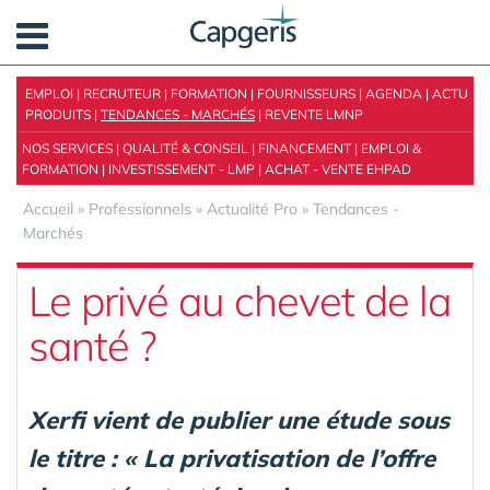
Panneau de gestion des cookies
EMPLOI
|
RECRUTEUR
|
FORMATION
|
FOURNISSEURS
|
AGENDA
|
ACTU
PRODUITS
|
TENDANCES - MARCHÉS
|
REVENTE LMNP
NOS SERVICES
|
QUALITÉ & CONSEIL
|
FINANCEMENT
|
EMPLOI &
FORMATION
|
INVESTISSEMENT - LMP
|
ACHAT - VENTE EHPAD
Accueil
»
Professionnels
»
Actualité Pro
»
Tendances -
Marchés
Le privé au chevet de la
santé ?
Xerfi vient de publier une étude sous
le titre : « La privatisation de l’offre