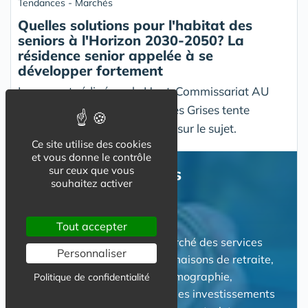
Tendances - Marchés
Quelles solutions pour l'habitat des
seniors à l'Horizon 2030-2050? La
résidence senior appelée à se
développer fortement
Le rapport rédigé par le Haut-Commissariat AU
PLAN et le Think Tank Matières Grises tente
d’apporter un éclairage précis sur le sujet.
Ce site utilise des cookies
et vous donne le contrôle
sur ceux que vous
Tendances - Marchés
souhaitez activer
Tout accepter
Suivre les tendances et le marché des services
Personnaliser
aux personnes âgées et des maisons de retraite,
parfois qualifié "d'or gris". Démographie,
Politique de confidentialité
nouveaux acteurs, évolution des investissements