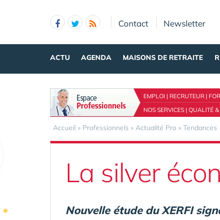
Panneau de gestion des cookies
Contact
Newsletter
ACTU
AGENDA
MAISONS DE RETRAITE
R
EMPLOI
|
RECRUTEUR
|
FO
NOS SERVICES
|
QUALITÉ &
Accueil
»
Professionnels
»
Actualité Pro
»
Tendances 
La silver éco
Nouvelle étude du XERFI sign