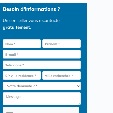
Besoin d'informations ?
Un conseiller vous recontacte
gratuitement
.
Nom *
Prénom *
E-mail *
Téléphone *
CP ville résidence *
Ville recherchée *