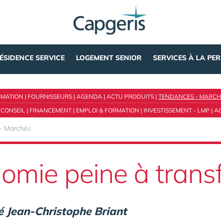
ÉSIDENCE SERVICE
LOGEMENT SENIOR
SERVICES À LA PE
RMATION
|
FOURNISSEURS
|
AGENDA
|
ACTU PRODUITS
|
TENDANCES - MARCH
 CONSEIL
|
FINANCEMENT
|
EMPLOI & FORMATION
|
INVESTISSEMENT - LMP
|
A
- Marchés
nomie peine à transf
é Jean-Christophe Briant