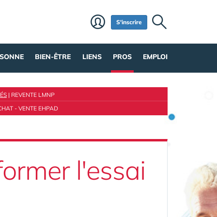
S'inscrire
RSONNE
BIEN-ÊTRE
LIENS
PROS
EMPLOI
ÉS
|
REVENTE LMNP
CHAT - VENTE EHPAD
ormer l'essai