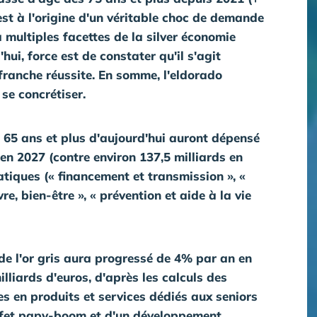
st à l'origine d'un véritable choc de demande
 à multiples facettes de
la silver économie
hui, force est de constater qu'il s'agit
ranche réussite. En somme, l'eldorado
se concrétiser.
e 65 ans et plus d'aujourd'hui auront dépensé
 en 2027 (contre environ 137,5 milliards en
iques (« financement et transmission », «
re, bien-être », « prévention et aide à la vie
de l'or gris aura progressé de 4% par an en
illiards d'euros, d'après
les calculs des
es en produits et services dédiés aux seniors
effet papy-boom et d'un développement