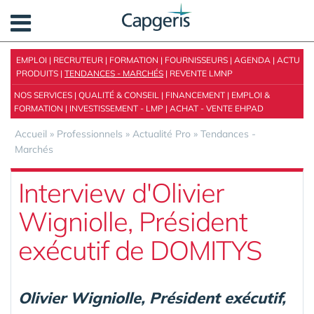
Panneau de gestion des cookies
EMPLOI
|
RECRUTEUR
|
FORMATION
|
FOURNISSEURS
|
AGENDA
|
ACTU
PRODUITS
|
TENDANCES - MARCHÉS
|
REVENTE LMNP
NOS SERVICES
|
QUALITÉ & CONSEIL
|
FINANCEMENT
|
EMPLOI &
FORMATION
|
INVESTISSEMENT - LMP
|
ACHAT - VENTE EHPAD
Accueil
»
Professionnels
»
Actualité Pro
»
Tendances -
Marchés
Interview d'Olivier
Wigniolle, Président
exécutif de DOMITYS
Olivier Wigniolle, Président exécutif,