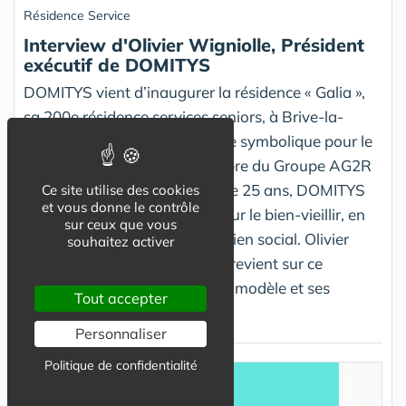
Résidence Service
Interview d'Olivier Wigniolle, Président
exécutif de DOMITYS
DOMITYS vient d’inaugurer la résidence « Galia »,
sa 200e résidence services seniors, à Brive-la-
Gaillarde, marquant une étape symbolique pour le
n°1 français du secteur, membre du Groupe AG2R
LA MONDIALE. Depuis plus de 25 ans, DOMITYS
Ce site utilise des cookies
et vous donne le contrôle
développe un modèle centré sur le bien-vieillir, en
sur ceux que vous
conciliant confort, services et lien social. Olivier
souhaitez activer
Wigniolle, Président exécutif, revient sur ce
parcours, les spécificités de ce modèle et ses
Tout accepter
perspectives d’avenir.
Personnaliser
Politique de confidentialité