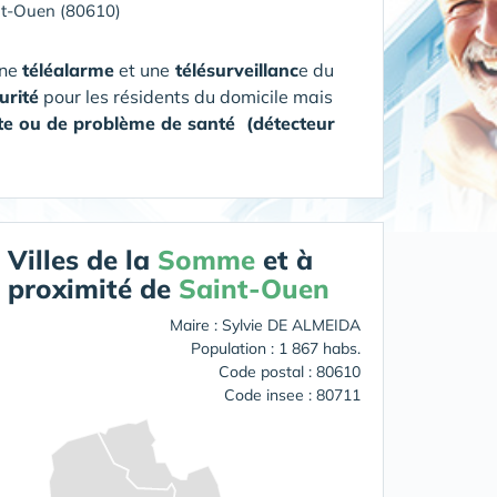
nt-Ouen (80610)
une
téléalarme
et une
télésurveillanc
e du
urité
pour les résidents du domicile mais
te ou de problème de santé (détecteur
Villes de la
Somme
et à
proximité de
Saint-Ouen
Maire : Sylvie DE ALMEIDA
Population : 1 867 habs.
Code postal : 80610
Code insee : 80711