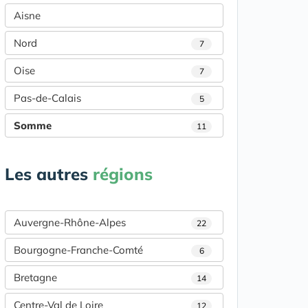
Aisne
Nord
7
Oise
7
Pas-de-Calais
5
Somme
11
Les autres
régions
Auvergne-Rhône-Alpes
22
Bourgogne-Franche-Comté
6
Bretagne
14
Centre-Val de Loire
12