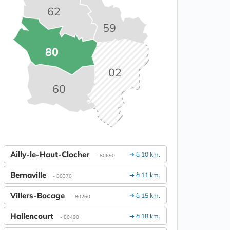
62
59
80
02
60
Ailly-le-Haut-Clocher
➔ à 10 km.
- 80690
Bernaville
➔ à 11 km.
- 80370
Villers-Bocage
➔ à 15 km.
- 80260
Hallencourt
➔ à 18 km.
- 80490