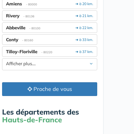
Amiens
➔ à 20 km.
- 80000
Rivery
➔ à 21 km.
- 80136
Abbeville
➔ à 22 km.
- 80100
Conty
➔ à 33 km.
- 80160
Tilloy-Floriville
➔ à 37 km.
- 80220
Afficher plus....
Proche de vous
Les départements des
Hauts-de-France