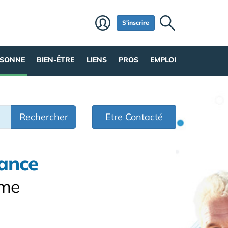
S'inscrire
RSONNE
BIEN-ÊTRE
LIENS
PROS
EMPLOI
Rechercher
Etre Contacté
lance
mme