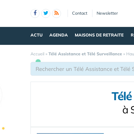
Panneau de gestion des cookies
Contact
Newsletter
ACTU
AGENDA
MAISONS DE RETRAITE
R
Accueil
»
Télé Assistance et Télé Surveillance
»
Hau
Télé
à 