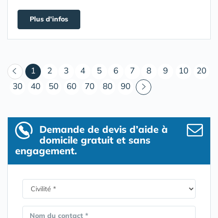
Plus d'infos
(courant)
1
2
3
4
5
6
7
8
9
10
20
30
40
50
60
70
80
90
Demande de devis d’aide à
domicile gratuit et sans
engagement.
Nom du contact *