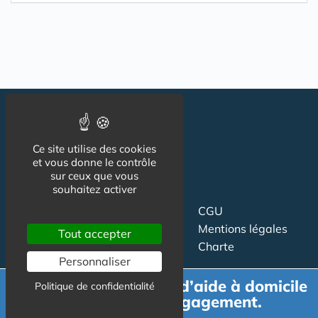
Ce site utilise des cookies
et vous donne le contrôle
sur ceux que vous
souhaitez activer
Suivez-nous
CGU
Mentions légales
Tout accepter
Charte
Personnaliser
Contact
Proposer un article
Demande de devis d’aide à domicile
Politique de confidentialité
Newsletter
Relation presse
gratuit et sans engagement.
Publicité