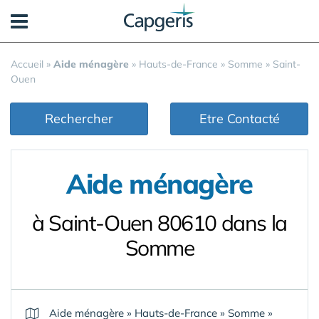
Panneau de gestion des cookies
Accueil
»
Aide ménagère
»
Hauts-de-France
»
Somme
»
Saint-
Ouen
Rechercher
Etre Contacté
Aide ménagère
à Saint-Ouen 80610 dans la
Somme
Aide ménagère
»
Hauts-de-France
»
Somme
»