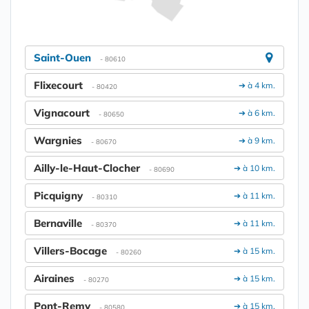
Saint-Ouen
- 80610
Flixecourt
➔ à 4 km.
- 80420
Vignacourt
➔ à 6 km.
- 80650
Wargnies
➔ à 9 km.
- 80670
Ailly-le-Haut-Clocher
➔ à 10 km.
- 80690
Picquigny
➔ à 11 km.
- 80310
Bernaville
➔ à 11 km.
- 80370
Villers-Bocage
➔ à 15 km.
- 80260
Airaines
➔ à 15 km.
- 80270
Pont-Remy
➔ à 15 km.
- 80580