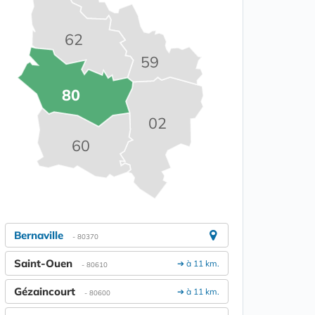
62
59
80
02
60
Bernaville
- 80370
Saint-Ouen
➔ à 11 km.
- 80610
Gézaincourt
➔ à 11 km.
- 80600