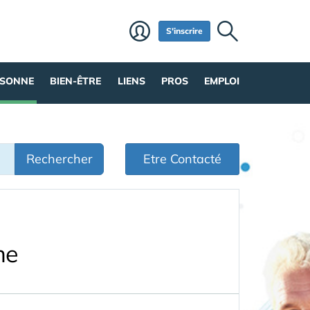
S'inscrire
RSONNE
BIEN-ÊTRE
LIENS
PROS
EMPLOI
Rechercher
Etre Contacté
me