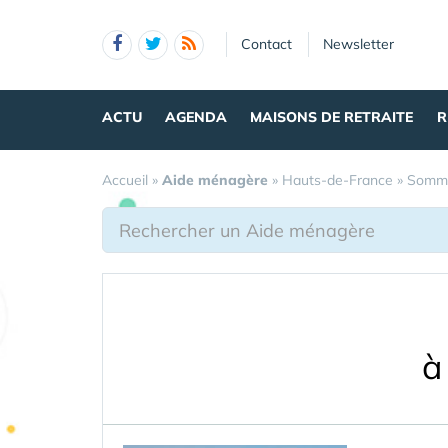
Panneau de gestion des cookies
Contact
Newsletter
ACTU
AGENDA
MAISONS DE RETRAITE
R
Accueil
»
Aide ménagère
»
Hauts-de-France
»
Somm
à