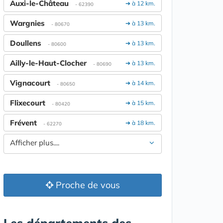
Auxi-le-Château
➔ à 12 km.
- 62390
Wargnies
➔ à 13 km.
- 80670
Doullens
➔ à 13 km.
- 80600
Ailly-le-Haut-Clocher
➔ à 13 km.
- 80690
Vignacourt
➔ à 14 km.
- 80650
Flixecourt
➔ à 15 km.
- 80420
Frévent
➔ à 18 km.
- 62270
Afficher plus....
Proche de vous