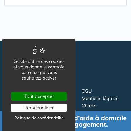
Ce site utilise des cookies
et vous donne le contrôle
sur ceux que vous
souhaitez activer
Suivez-nous
CGU
Tout accepter
Mentions légales
Charte
Personnaliser
Demande de devis d’aide à domicile
Politique de confidentialité
Contact
Proposer un article
gratuit et sans engagement.
Newsletter
Relation presse