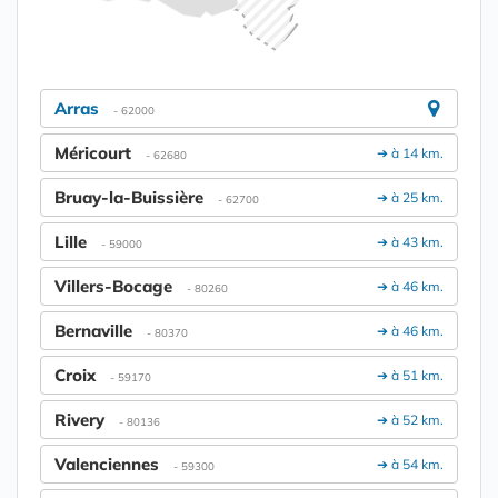
Arras
- 62000
Méricourt
➔ à 14 km.
- 62680
Bruay-la-Buissière
➔ à 25 km.
- 62700
Lille
➔ à 43 km.
- 59000
Villers-Bocage
➔ à 46 km.
- 80260
Bernaville
➔ à 46 km.
- 80370
Croix
➔ à 51 km.
- 59170
Rivery
➔ à 52 km.
- 80136
Valenciennes
➔ à 54 km.
- 59300