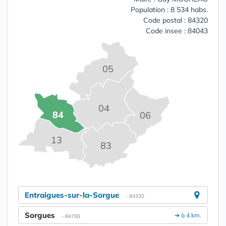
Population : 8 534 habs.
Code postal : 84320
Code insee : 84043
05
04
84
06
13
83
Entraigues-sur-la-Sorgue
- 84320
Sorgues
➔ à 4 km.
- 84700