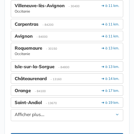
Villeneuve-lès-Avignon
➔ à 11 km.
- 30400
Occitanie
Carpentras
➔ à 11 km.
- 84200
Avignon
➔ à 11 km.
- 84000
Roquemaure
➔ à 13 km.
- 30150
Occitanie
Isle-sur-la-Sorgue
➔ à 13 km.
- 84800
Châteaurenard
➔ à 14 km.
- 13160
Orange
➔ à 17 km.
- 84100
Saint-Andiol
➔ à 19 km.
- 13670
Afficher plus....