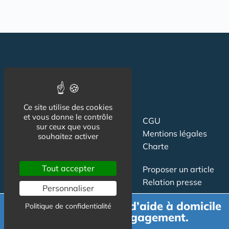
Ce site utilise des cookies
et vous donne le contrôle
Suivez-nous
CGU
sur ceux que vous
Mentions légales
souhaitez activer
Charte
Tout accepter
Contact
Proposer un article
Newsletter
Relation presse
Personnaliser
Publicité
Demande de devis d’aide à domicile
Politique de confidentialité
gratuit et sans engagement.