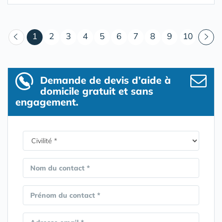
(courant)
1
2
3
4
5
6
7
8
9
10
Demande de devis d’aide à
domicile gratuit et sans
engagement.
Nom du contact *
Prénom du contact *