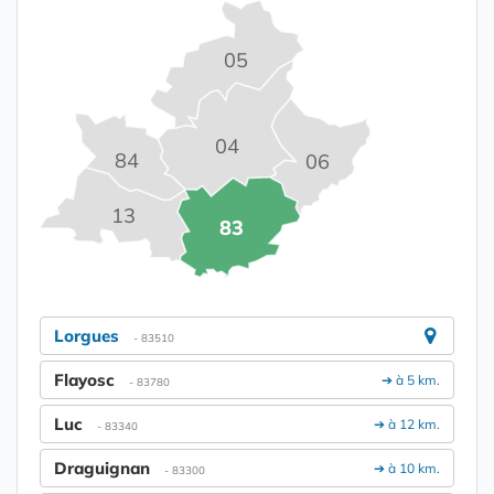
05
04
84
06
13
83
Lorgues
- 83510
Flayosc
➔ à 5 km.
- 83780
Luc
➔ à 12 km.
- 83340
Draguignan
➔ à 10 km.
- 83300