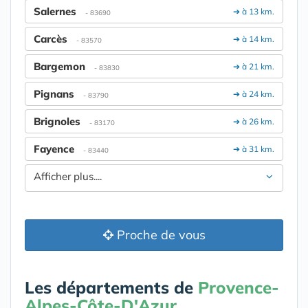
Salernes
➔ à 13 km.
- 83690
Carcès
➔ à 14 km.
- 83570
Bargemon
➔ à 21 km.
- 83830
Pignans
➔ à 24 km.
- 83790
Brignoles
➔ à 26 km.
- 83170
Fayence
➔ à 31 km.
- 83440
Afficher plus....
Proche de vous
Les départements de
Provence-
Alpes-Côte-D'Azur