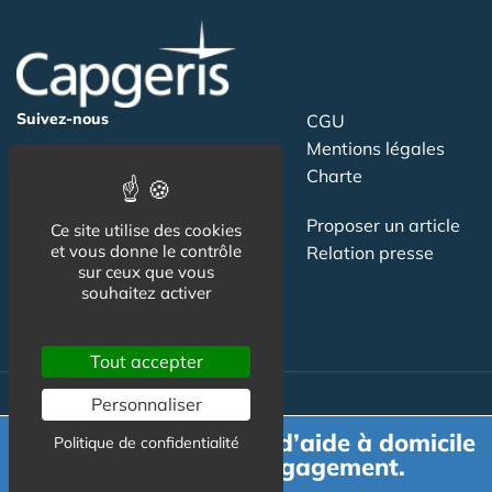
Suivez-nous
CGU
Mentions légales
Charte
Contact
Proposer un article
Ce site utilise des cookies
et vous donne le contrôle
Newsletter
Relation presse
sur ceux que vous
Publicité
souhaitez activer
Tout accepter
Personnaliser
Actualité
Demande de devis d’aide à domicile
Politique de confidentialité
gratuit et sans engagement.
Maisons de retraite