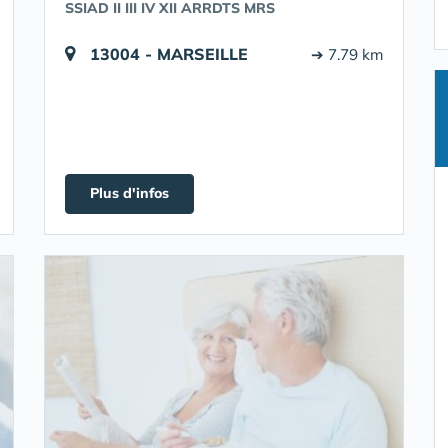
SSIAD II III IV XII ARRDTS MRS
13004 - MARSEILLE
➔ 7.79 km
Plus d'infos