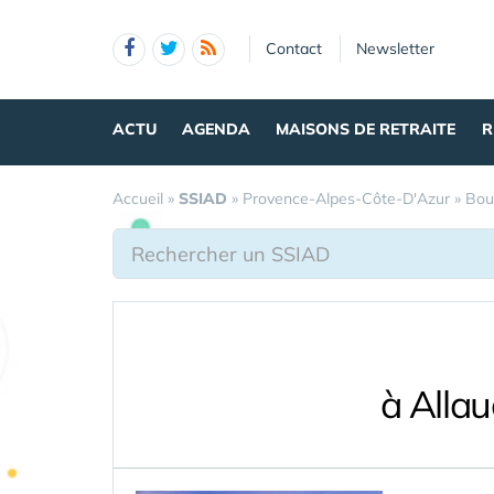
Panneau de gestion des cookies
Contact
Newsletter
ACTU
AGENDA
MAISONS DE RETRAITE
R
Accueil
»
SSIAD
»
Provence-Alpes-Côte-D'Azur
»
Bou
à Alla