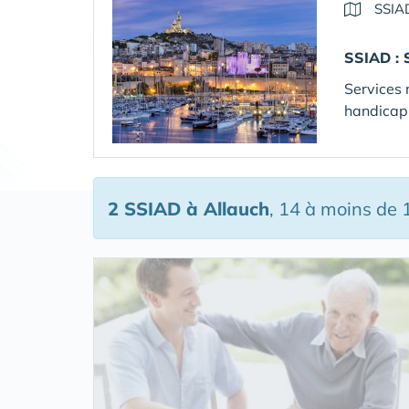
SSIA
SSIAD :
Services 
handicap 
2 SSIAD
à Allauch
, 14 à moins de 