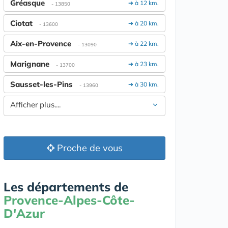
Gréasque
➔ à 12 km.
- 13850
Ciotat
➔ à 20 km.
- 13600
Aix-en-Provence
➔ à 22 km.
- 13090
Marignane
➔ à 23 km.
- 13700
Sausset-les-Pins
➔ à 30 km.
- 13960
Afficher plus....
Proche de vous
Les départements de
Provence-Alpes-Côte-
D'Azur