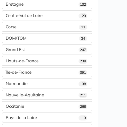
Bretagne
132
Centre-Val de Loire
123
Corse
13
DOM/TOM
34
Grand Est
247
Hauts-de-France
238
Île-de-France
391
Normandie
138
Nouvelle-Aquitaine
211
Occitanie
268
Pays de la Loire
113