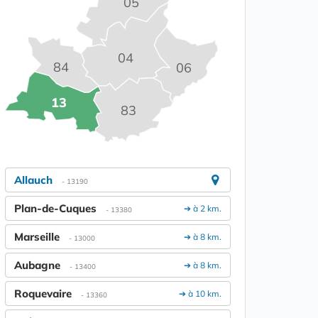
05
04
84
06
13
83
Allauch
- 13190
Plan-de-Cuques
➔ à 2 km.
- 13380
Marseille
➔ à 8 km.
- 13000
Aubagne
➔ à 8 km.
- 13400
Roquevaire
➔ à 10 km.
- 13360