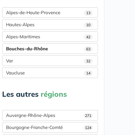
Alpes-de-Haute-Provence
13
Hautes-Alpes
10
Alpes-Maritimes
42
Bouches-du-Rhône
63
Var
32
Vaucluse
14
Les autres
régions
Auvergne-Rhône-Alpes
271
Bourgogne-Franche-Comté
124