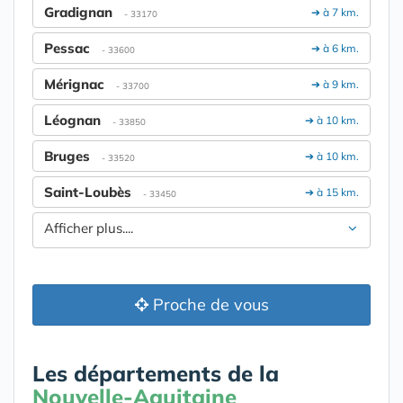
Gradignan
➔ à 7 km.
- 33170
Pessac
➔ à 6 km.
- 33600
Mérignac
➔ à 9 km.
- 33700
Léognan
➔ à 10 km.
- 33850
Bruges
➔ à 10 km.
- 33520
Saint-Loubès
➔ à 15 km.
- 33450
Afficher plus....
Proche de vous
Les départements de la
Nouvelle-Aquitaine