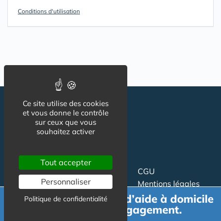
Conditions d'utilisation
Ce site utilise des cookies
et vous donne le contrôle
sur ceux que vous
souhaitez activer
Tout accepter
Suivez-nous
CGU
Personnaliser
Mentions légales
Charte
Demande de devis d’aide à domicile
Politique de confidentialité
gratuit et sans engagement.
Contact
Proposer un article