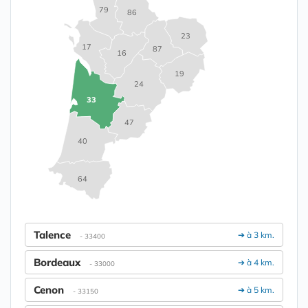
79
86
23
17
87
16
19
24
33
47
40
64
Talence
➔ à 3 km.
- 33400
Bordeaux
➔ à 4 km.
- 33000
Cenon
➔ à 5 km.
- 33150