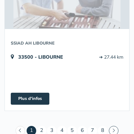
SSIAD AH LIBOURNE
33500 - LIBOURNE
➔ 27.44 km
Plus d'infos
(courant)
1
2
3
4
5
6
7
8