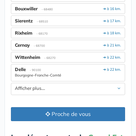
Bouxwiller
➔ à 16 km.
- 68480
Sierentz
➔ à 17 km.
- 68510
Rixheim
➔ à 18 km.
- 68170
Cernay
➔ à 21 km.
- 68700
Wittenheim
➔ à 22 km.
- 68270
Delle
➔ à 22 km.
- 90100
Bourgogne-Franche-Comté
Afficher plus....
Proche de vous