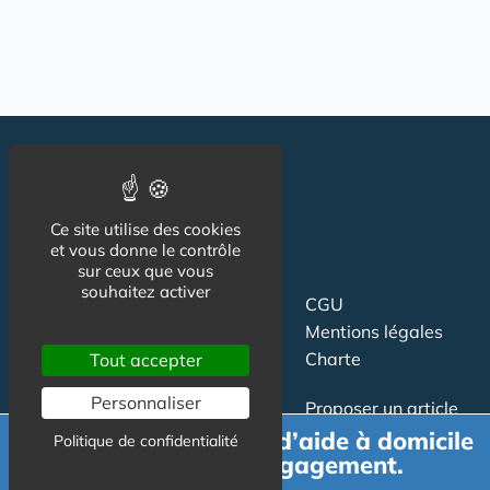
Ce site utilise des cookies
et vous donne le contrôle
sur ceux que vous
souhaitez activer
Suivez-nous
CGU
Mentions légales
Charte
Tout accepter
Personnaliser
Contact
Proposer un article
Newsletter
Relation presse
Demande de devis d’aide à domicile
Politique de confidentialité
gratuit et sans engagement.
Publicité