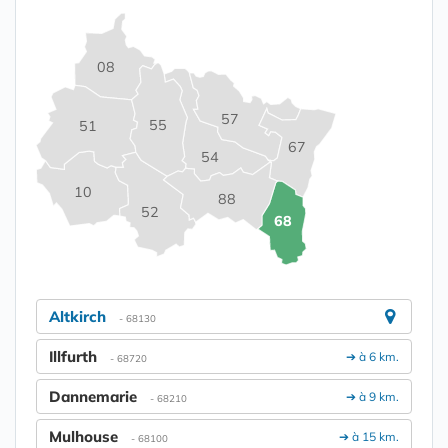
08
57
55
51
67
54
10
88
52
68
Altkirch
- 68130
Illfurth
➔ à 6 km.
- 68720
Dannemarie
➔ à 9 km.
- 68210
Mulhouse
➔ à 15 km.
- 68100