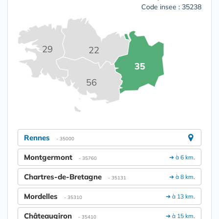
Code insee : 35238
29
22
35
56
Rennes
- 35000
Montgermont
➔ à 6 km.
- 35760
Chartres-de-Bretagne
➔ à 8 km.
- 35131
Mordelles
➔ à 13 km.
- 35310
Châteaugiron
➔ à 15 km.
- 35410