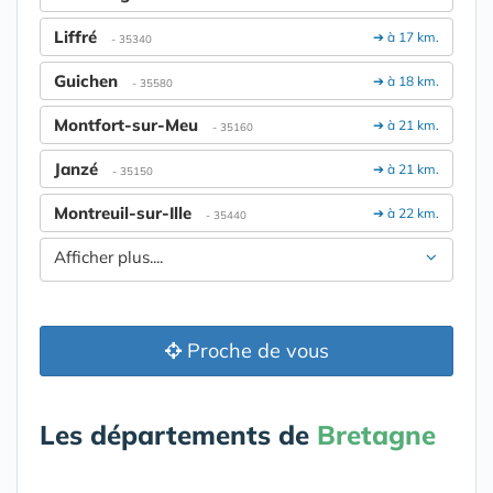
Liffré
➔ à 17 km.
- 35340
Guichen
➔ à 18 km.
- 35580
Montfort-sur-Meu
➔ à 21 km.
- 35160
Janzé
➔ à 21 km.
- 35150
Montreuil-sur-Ille
➔ à 22 km.
- 35440
Afficher plus....
Proche de vous
Les départements de
Bretagne