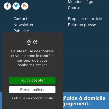
Mentions légales
Charte
Contact
Proposer un article
Newsletter
Relation presse
Publicité
Ce site utilise des cookies
et vous donne le contrôle
sur ceux que vous
Actualité
souhaitez activer
Maisons de retraite
Tout accepter
Résidences Service
Liens Utiles
Personnaliser
Demande de devis d’aide à domicile
Services à la personne
Politique de confidentialité
gratuit et sans engagement.
Logement Senior