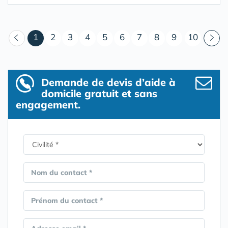
(courant)
1
2
3
4
5
6
7
8
9
10
Demande de devis d’aide à
domicile gratuit et sans
engagement.
Nom du contact *
Prénom du contact *