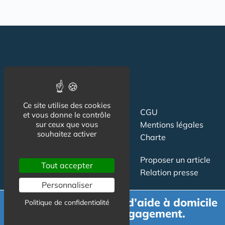
Ce site utilise des cookies
Suivez-nous
CGU
et vous donne le contrôle
sur ceux que vous
Mentions légales
souhaitez activer
Charte
Contact
Proposer un article
Tout accepter
Newsletter
Relation presse
Publicité
Personnaliser
Demande de devis d’aide à domicile
Politique de confidentialité
gratuit et sans engagement.