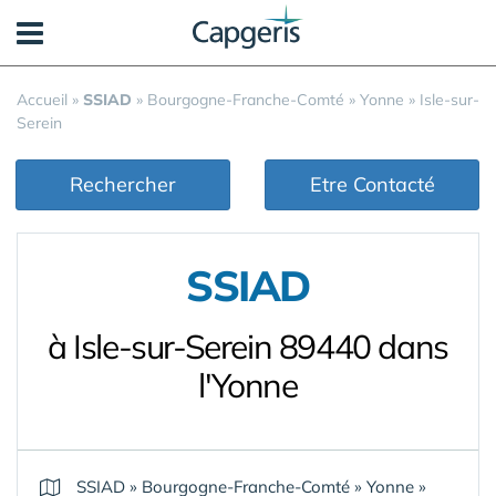
Panneau de gestion des cookies
Accueil
»
SSIAD
»
Bourgogne-Franche-Comté
»
Yonne
»
Isle-sur-
Serein
Rechercher
Etre Contacté
SSIAD
à Isle-sur-Serein 89440 dans
l'Yonne
SSIAD
»
Bourgogne-Franche-Comté
»
Yonne
»