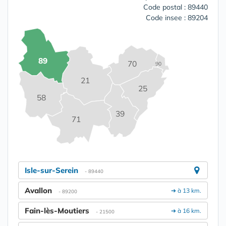
Code postal : 89440
Code insee : 89204
89
70
90
21
25
58
39
71
Isle-sur-Serein
- 89440
Avallon
➔ à 13 km.
- 89200
Fain-lès-Moutiers
➔ à 16 km.
- 21500