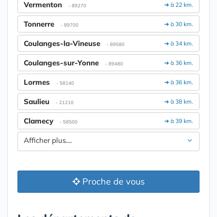
Vermenton
➔ à 22 km.
- 89270
Tonnerre
➔ à 30 km.
- 89700
Coulanges-la-Vineuse
➔ à 34 km.
- 89580
Coulanges-sur-Yonne
➔ à 36 km.
- 89480
Lormes
➔ à 36 km.
- 58140
Saulieu
➔ à 38 km.
- 21210
Clamecy
➔ à 39 km.
- 58500
Afficher plus....
Proche de vous