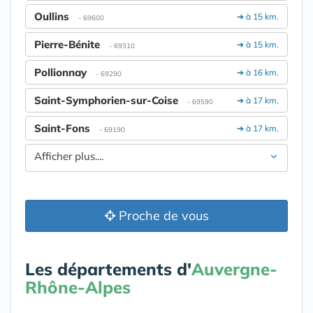
Oullins
➔ à 15 km.
- 69600
Pierre-Bénite
➔ à 15 km.
- 69310
Pollionnay
➔ à 16 km.
- 69290
Saint-Symphorien-sur-Coise
➔ à 17 km.
- 69590
Saint-Fons
➔ à 17 km.
- 69190
Afficher plus....
Proche de vous
Les départements d'
Auvergne-
Rhône-Alpes