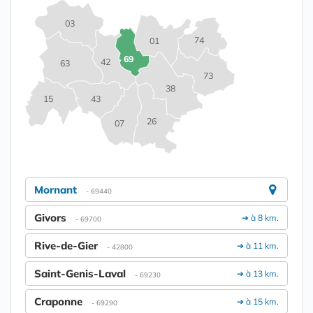
03
74
01
69
42
63
73
38
15
43
26
07
Mornant
- 69440
Givors
➔ à 8 km.
- 69700
Rive-de-Gier
➔ à 11 km.
- 42800
Saint-Genis-Laval
➔ à 13 km.
- 69230
Craponne
➔ à 15 km.
- 69290