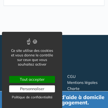
Ce site utilise des cookies
et vous donne le contrôle
sur ceux que vous
souhaitez activer
Suivez-nous
CGU
Tout accepter
Mentions légales
Charte
Personnaliser
Demande de devis d’aide à domicile
Politique de confidentialité
Contact
Proposer un article
gratuit et sans engagement.
Newsletter
Relation presse