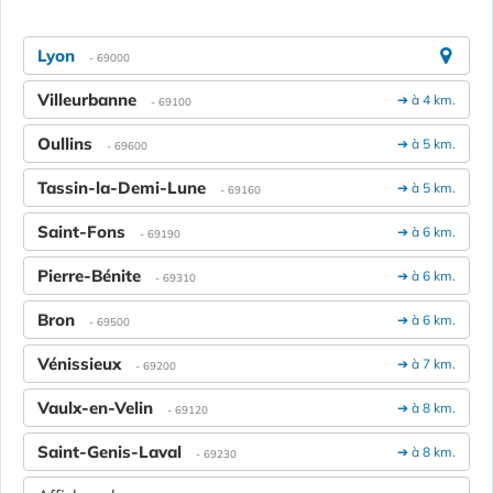
Lyon
- 69000
Villeurbanne
➔ à 4 km.
- 69100
Oullins
➔ à 5 km.
- 69600
Tassin-la-Demi-Lune
➔ à 5 km.
- 69160
Saint-Fons
➔ à 6 km.
- 69190
Pierre-Bénite
➔ à 6 km.
- 69310
Bron
➔ à 6 km.
- 69500
Vénissieux
➔ à 7 km.
- 69200
Vaulx-en-Velin
➔ à 8 km.
- 69120
Saint-Genis-Laval
➔ à 8 km.
- 69230