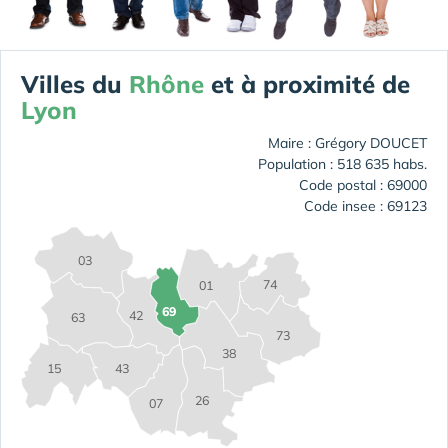
Villes du
Rhône
et à proximité de
Lyon
Maire : Grégory DOUCET
Population : 518 635 habs.
Code postal : 69000
Code insee : 69123
03
74
01
69
42
63
73
38
15
43
26
07