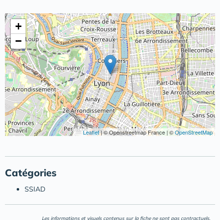
+
−
Leaflet
|
© Openstreetmap France | ©
OpenStreetMap
Catégories
SSIAD
Les informations et visuels contenus sur la fiche ne sont pas contractuels.