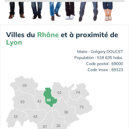
Villes du
Rhône
et à proximité de
Lyon
Maire : Grégory DOUCET
Population : 518 635 habs.
Code postal : 69000
Code insee : 69123
03
74
01
69
42
63
73
38
15
43
26
07