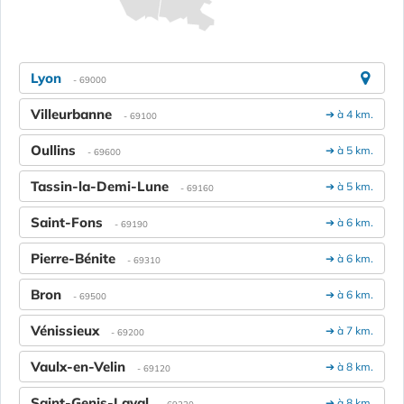
Lyon
- 69000
Villeurbanne
➔ à 4 km.
- 69100
Oullins
➔ à 5 km.
- 69600
Tassin-la-Demi-Lune
➔ à 5 km.
- 69160
Saint-Fons
➔ à 6 km.
- 69190
Pierre-Bénite
➔ à 6 km.
- 69310
Bron
➔ à 6 km.
- 69500
Vénissieux
➔ à 7 km.
- 69200
Vaulx-en-Velin
➔ à 8 km.
- 69120
Saint-Genis-Laval
➔ à 8 km.
- 69230