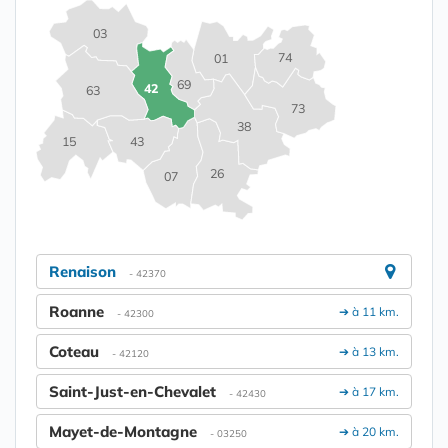
03
74
01
69
42
63
73
38
15
43
26
07
Renaison
- 42370
Roanne
➔ à 11 km.
- 42300
Coteau
➔ à 13 km.
- 42120
Saint-Just-en-Chevalet
➔ à 17 km.
- 42430
Mayet-de-Montagne
➔ à 20 km.
- 03250