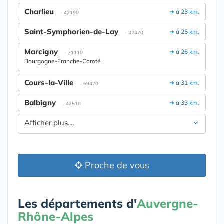
Charlieu
➔ à 23 km.
- 42190
Saint-Symphorien-de-Lay
➔ à 25 km.
- 42470
Marcigny
➔ à 26 km.
- 71110
Bourgogne-Franche-Comté
Cours-la-Ville
➔ à 31 km.
- 69470
Balbigny
➔ à 33 km.
- 42510
Afficher plus....
Proche de vous
Les départements d'
Auvergne-
Rhône-Alpes