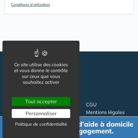
Conditions d'utilisation
Ce site utilise des cookies
et vous donne le contrôle
sur ceux que vous
souhaitez activer
Tout accepter
Suivez-nous
CGU
Mentions légales
Personnaliser
Charte
Demande de devis d’aide à domicile
Politique de confidentialité
gratuit et sans engagement.
Contact
Proposer un article