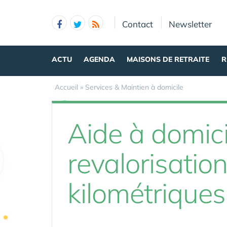
Panneau de gestion des cookies
Contact
Newsletter
ACTU
AGENDA
MAISONS DE RETRAITE
R
Accueil
»
Services & Maintien à domicile
Aide à domici
revalorisatio
kilométriques