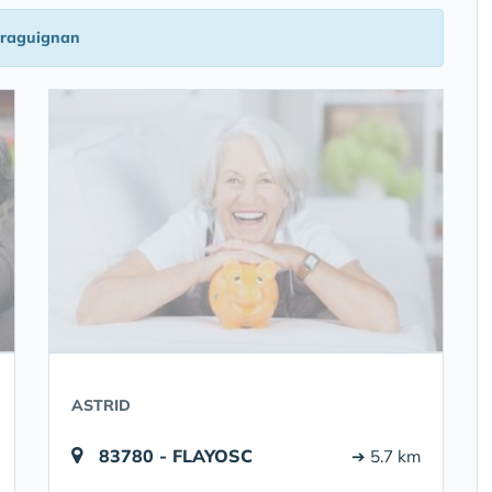
raguignan
ASTRID
83780 - FLAYOSC
➔ 5.7 km