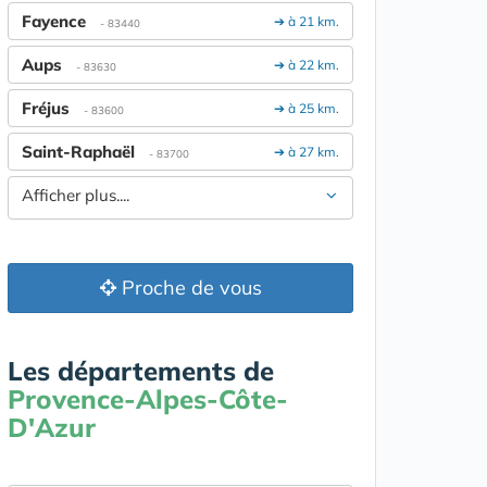
Fayence
➔ à 21 km.
- 83440
Aups
➔ à 22 km.
- 83630
Fréjus
➔ à 25 km.
- 83600
Saint-Raphaël
➔ à 27 km.
- 83700
Afficher plus....
Proche de vous
Les départements de
Provence-Alpes-Côte-
D'Azur