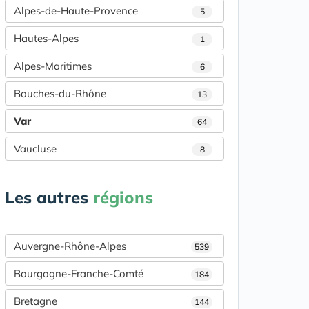
Alpes-de-Haute-Provence
5
Hautes-Alpes
1
Alpes-Maritimes
6
Bouches-du-Rhône
13
Var
64
Vaucluse
8
Les autres
régions
Auvergne-Rhône-Alpes
539
Bourgogne-Franche-Comté
184
Bretagne
144