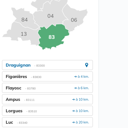
04
84
06
13
83
Draguignan
- 83300
Figanières
➔ à 4 km.
- 83830
Flayosc
➔ à 6 km.
- 83780
Ampus
➔ à 10 km.
- 83111
Lorgues
➔ à 10 km.
- 83510
Luc
➔ à 20 km.
- 83340