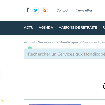
Panneau de gestion des cookies
Contact
Newsletter
ACTU
AGENDA
MAISONS DE RETRAITE
R
Accueil
»
Services aux Handicapés
»
Provence-Alpe