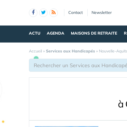
Panneau de gestion des cookies
Contact
Newsletter
ACTU
AGENDA
MAISONS DE RETRAITE
R
Accueil
»
Services aux Handicapés
»
Nouvelle-Aquit
à 