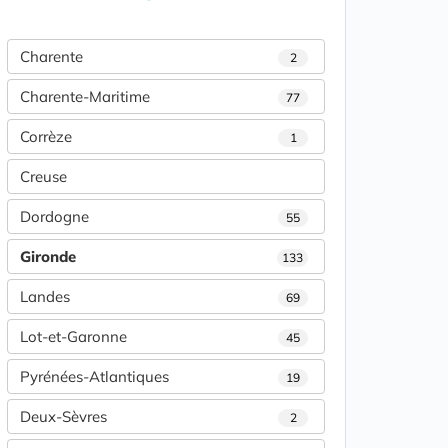
Charente
2
Charente-Maritime
77
Corrèze
1
Creuse
Dordogne
55
Gironde
133
Landes
69
Lot-et-Garonne
45
Pyrénées-Atlantiques
19
Deux-Sèvres
2