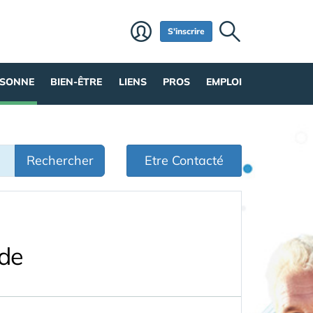
S'inscrire
RSONNE
BIEN-ÊTRE
LIENS
PROS
EMPLOI
Rechercher
Etre Contacté
nde