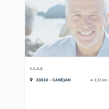
C.C.A.S.
33610 - CANÉJAN
➔ 3.32 km