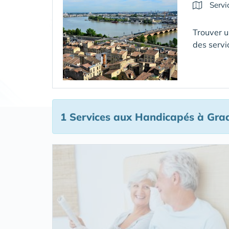
Servi
Trouver u
des servi
1 Services aux Handicapés
à Gra