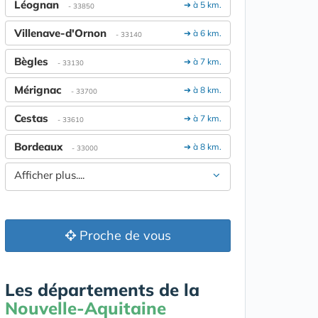
Léognan
➔ à 5 km.
- 33850
Villenave-d'Ornon
➔ à 6 km.
- 33140
Bègles
➔ à 7 km.
- 33130
Mérignac
➔ à 8 km.
- 33700
Cestas
➔ à 7 km.
- 33610
Bordeaux
➔ à 8 km.
- 33000
Afficher plus....
Proche de vous
Les départements de la
Nouvelle-Aquitaine