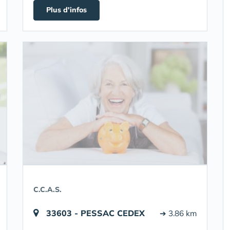
Plus d'infos
C.C.A.S.
33603 - PESSAC CEDEX
➔ 3.86 km