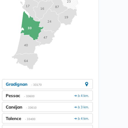
23
17
87
16
19
24
33
47
40
64
Gradignan
- 33170
Pessac
➔ à 4 km.
- 33600
Canéjan
➔ à 3 km.
- 33610
Talence
➔ à 4 km.
- 33400