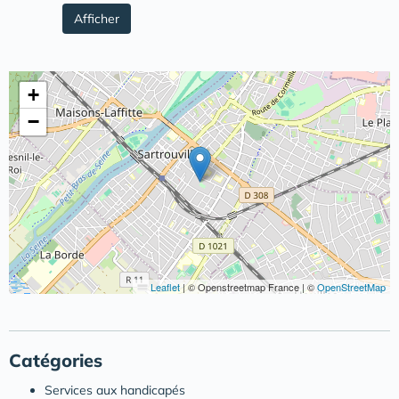
Afficher
+
−
Leaflet
|
© Openstreetmap France | ©
OpenStreetMap
Catégories
Services aux handicapés