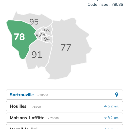
Code insee : 78586
95
93
78
75
92
94
77
91
Sartrouville
- 78500
Houilles
➔ à 2 km.
- 78800
Maisons-Laffitte
➔ à 2 km.
- 78600