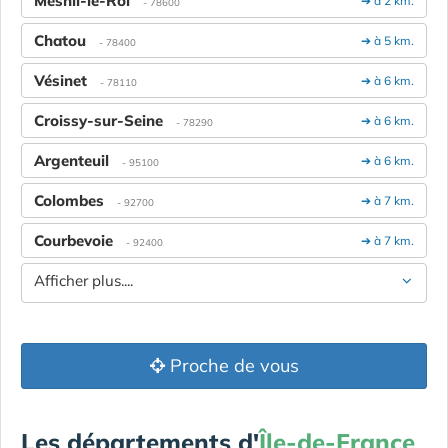
Mesnil-le-Roi
➔ à 2 km.
- 78600
Chatou
➔ à 5 km.
- 78400
Vésinet
➔ à 6 km.
- 78110
Croissy-sur-Seine
➔ à 6 km.
- 78290
Argenteuil
➔ à 6 km.
- 95100
Colombes
➔ à 7 km.
- 92700
Courbevoie
➔ à 7 km.
- 92400
Afficher plus....
Proche de vous
Les départements d'
Île-de-France