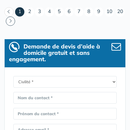
(courant)
1
2
3
4
5
6
7
8
9
10
20
Demande de devis d’aide à
domicile gratuit et sans
engagement.
Nom du contact *
Prénom du contact *
Adresse email *