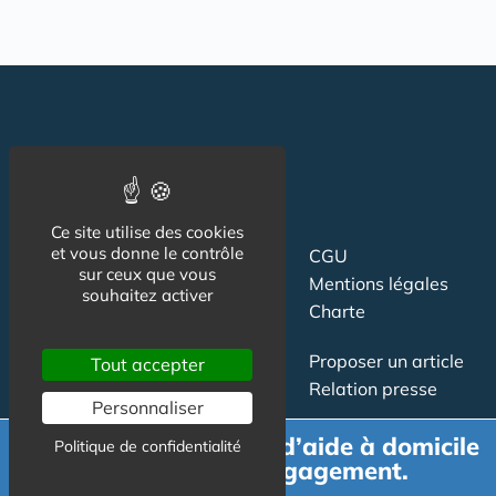
Ce site utilise des cookies
et vous donne le contrôle
Suivez-nous
CGU
sur ceux que vous
Mentions légales
souhaitez activer
Charte
Contact
Proposer un article
Tout accepter
Newsletter
Relation presse
Personnaliser
Publicité
Demande de devis d’aide à domicile
Politique de confidentialité
gratuit et sans engagement.