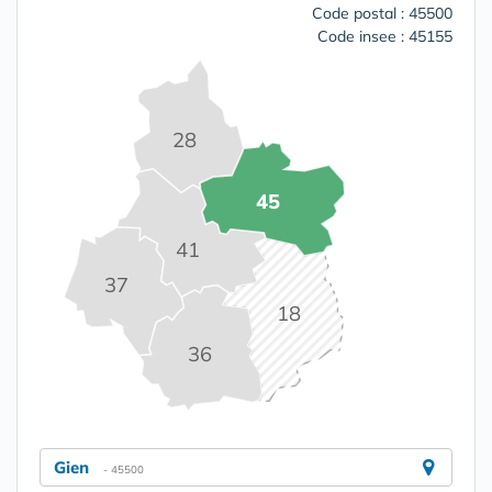
Code postal : 45500
Code insee : 45155
28
45
41
37
18
36
Gien
- 45500