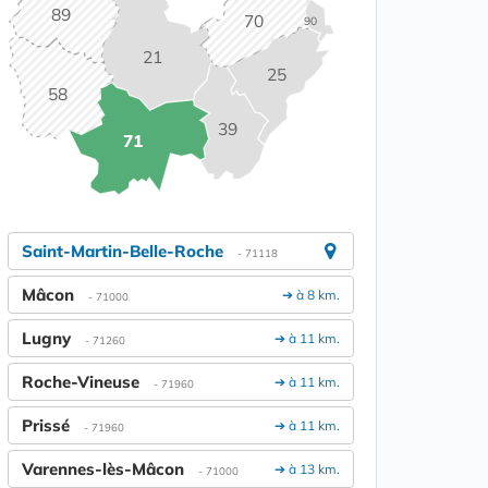
89
70
90
21
25
58
39
71
Saint-Martin-Belle-Roche
- 71118
Mâcon
➔ à 8 km.
- 71000
Lugny
➔ à 11 km.
- 71260
Roche-Vineuse
➔ à 11 km.
- 71960
Prissé
➔ à 11 km.
- 71960
Varennes-lès-Mâcon
➔ à 13 km.
- 71000