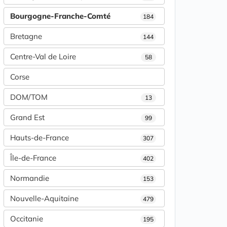
Bourgogne-Franche-Comté
184
Bretagne
144
Centre-Val de Loire
58
Corse
DOM/TOM
13
Grand Est
99
Hauts-de-France
307
Île-de-France
402
Normandie
153
Nouvelle-Aquitaine
479
Occitanie
195