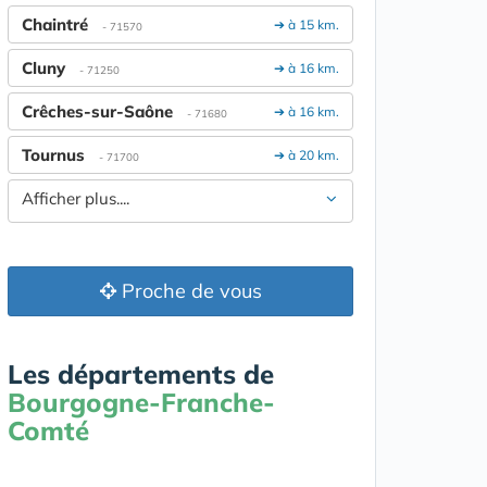
Chaintré
➔ à 15 km.
- 71570
Cluny
➔ à 16 km.
- 71250
Crêches-sur-Saône
➔ à 16 km.
- 71680
Tournus
➔ à 20 km.
- 71700
Afficher plus....
Proche de vous
Les départements de
Bourgogne-Franche-
Comté