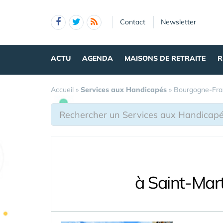
Panneau de gestion des cookies
Contact
Newsletter
ACTU
AGENDA
MAISONS DE RETRAITE
R
Accueil
»
Services aux Handicapés
»
Bourgogne-Fr
à Saint-Mar