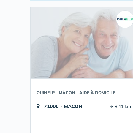
OUIHELP - MÂCON - AIDE À DOMICILE
71000 - MACON
➔ 8.41 km