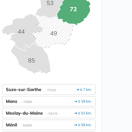
53
72
44
49
85
Suze-sur-Sarthe
➔ à 7 km.
- 72210
Mans
➔ à 18 km.
- 72000
Meslay-du-Maine
➔ à 51 km.
- 53170
Ménil
➔ à 59 km.
- 53200