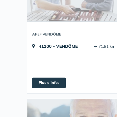
APEF VENDÔME
41100 - VENDÔME
➔ 71.81 km
Plus d'infos