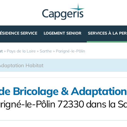
ÉSIDENCE SERVICE
LOGEMENT SENIOR
SERVICES À LA PE
at
»
Pays de la Loire
»
Sarthe
»
Parigné-le-Pôlin
 de Bricolage & Adaptation
rigné-le-Pôlin 72330 dans la S