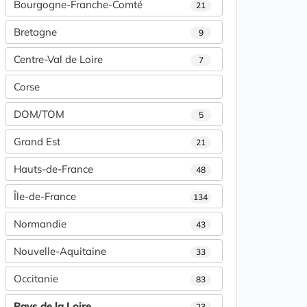
Bourgogne-Franche-Comté
21
Bretagne
9
Centre-Val de Loire
7
Corse
DOM/TOM
5
Grand Est
21
Hauts-de-France
48
Île-de-France
134
Normandie
43
Nouvelle-Aquitaine
33
Occitanie
83
Pays de la Loire
23