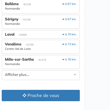
Bellême
➔ à 67 km.
- 61130
Normandie
Sérigny
➔ à 67 km.
- 61130
Normandie
Laval
➔ à 70 km.
- 53000
Vendôme
➔ à 72 km.
- 41100
Centre-Val de Loire
Mêle-sur-Sarthe
➔ à 76 km.
- 61170
Normandie
Afficher plus....
Proche de vous