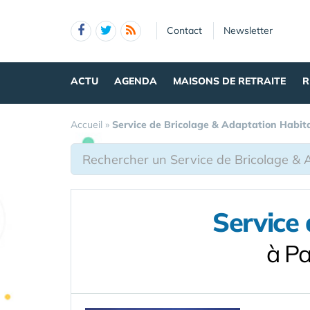
Panneau de gestion des cookies
Contact
Newsletter
ACTU
AGENDA
MAISONS DE RETRAITE
R
Accueil
»
Service de Bricolage & Adaptation Habit
Service
à Pa