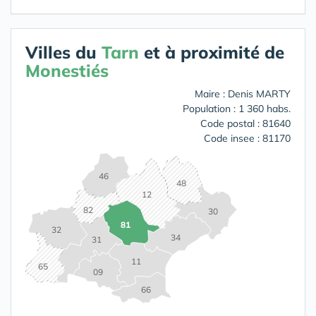
Villes du
Tarn
et à proximité de
Monestiés
Maire : Denis MARTY
Population : 1 360 habs.
Code postal : 81640
Code insee : 81170
46
48
12
82
30
81
32
34
31
11
65
09
66