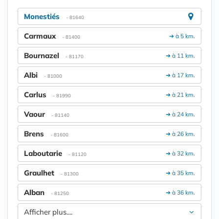
Monestiés
- 81640
Carmaux
➔ à 5 km.
- 81400
Bournazel
➔ à 11 km.
- 81170
Albi
➔ à 17 km.
- 81000
Carlus
➔ à 21 km.
- 81990
Vaour
➔ à 24 km.
- 81140
Brens
➔ à 26 km.
- 81600
Laboutarie
➔ à 32 km.
- 81120
Graulhet
➔ à 35 km.
- 81300
Alban
➔ à 36 km.
- 81250
Afficher plus....