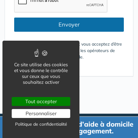
Envoyer
En cliquant sur le bouton ENVOYER vous acceptez d’être
contacté par mail ou téléphone par les opérateurs de
services répondant à votre demande.
Ce site utilise des cookies
Conditions d'utilisation
et vous donne le contrôle
sur ceux que vous
souhaitez activer
Tout accepter
Personnaliser
Demande de devis d’aide à domicile
Politique de confidentialité
gratuit et sans engagement.