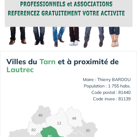
Villes du
Tarn
et à proximité de
Lautrec
Maire : Thierry BARDOU
Population : 1 755 habs.
Code postal : 81440
Code insee : 81139
46
48
12
82
30
81