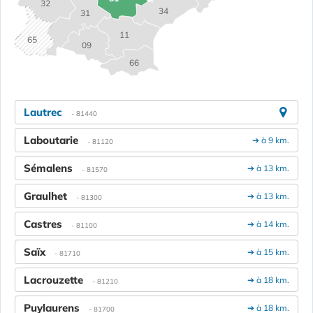
32
34
31
11
65
09
66
Lautrec
- 81440
Laboutarie
➔ à 9 km.
- 81120
Sémalens
➔ à 13 km.
- 81570
Graulhet
➔ à 13 km.
- 81300
Castres
➔ à 14 km.
- 81100
Saïx
➔ à 15 km.
- 81710
Lacrouzette
➔ à 18 km.
- 81210
Puylaurens
➔ à 18 km.
- 81700