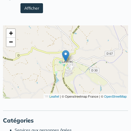
Afficher
+
−
Leaflet
|
© Openstreetmap France | ©
OpenStreetMap
Catégories
Services aux personnes âgées