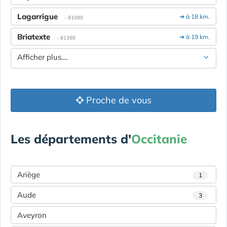
Lagarrigue
➔ à 18 km.
- 81090
Briatexte
➔ à 19 km.
- 81390
Afficher plus....
Proche de vous
Les départements d'
Occitanie
Ariège
1
Aude
3
Aveyron