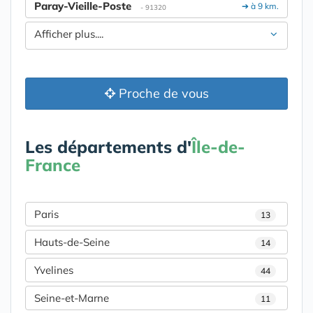
Paray-Vieille-Poste
➔ à 9 km.
- 91320
Afficher plus....
Proche de vous
Les départements d'
Île-de-
France
Paris
13
Hauts-de-Seine
14
Yvelines
44
Seine-et-Marne
11