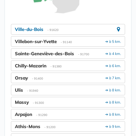
Ville-du-Bois
- 91620
Villebon-sur-Yvette
➔ à 5 km.
- 91140
Sainte-Geneviève-des-Bois
➔ à 4 km.
- 91700
Chilly-Mazarin
➔ à 6 km.
- 91380
Orsay
➔ à 7 km.
- 91400
Ulis
➔ à 8 km.
- 91940
Massy
➔ à 8 km.
- 91300
Arpajon
➔ à 8 km.
- 91290
Athis-Mons
➔ à 9 km.
- 91200