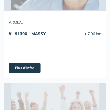
A.D.S.A.
91300 - MASSY
➔ 7.96 km
Plus d'infos