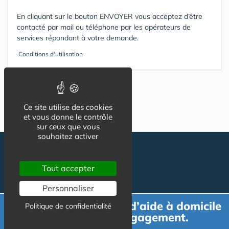
En cliquant sur le bouton ENVOYER vous acceptez d’être
contacté par mail ou téléphone par les opérateurs de
services répondant à votre demande.
Conditions d'utilisation
Ce site utilise des cookies
et vous donne le contrôle
sur ceux que vous
souhaitez activer
Tout accepter
Personnaliser
Demande de devis d’aide à domicile
Politique de confidentialité
gratuit et sans engagement.
Suivez-nous
CGU