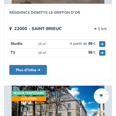
RÉSIDENCE DOMITYS LE GRIFFON D'OR
22000 - SAINT-BRIEUC
➔ 5 km
Studio
A partir de
99
€
➔
2
25 m
T1
99
€
➔
2
28 m
Plus d'infos ➔
SÉJOUR TEMPORAIRE
LOCATION