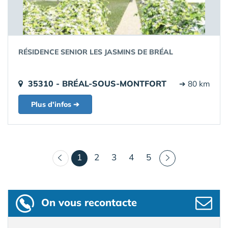
RÉSIDENCE SENIOR LES JASMINS DE BRÉAL
35310 - BRÉAL-SOUS-MONTFORT
➔ 80 km
Plus d'infos ➔
(courant)
1
2
3
4
5
On vous recontacte