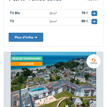
T1 Bis
79
€
➔
2
26 m
T2
89
€
➔
2
34 m
Plus d'infos ➔
SÉJOUR TEMPORAIRE
LOCATION