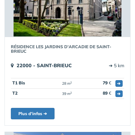
RÉSIDENCE LES JARDINS D'ARCADIE DE SAINT-
BRIEUC
22000 - SAINT-BRIEUC
➔ 5 km
T1 Bis
79
€
➔
2
28 m
T2
89
€
➔
2
39 m
Plus d'infos ➔