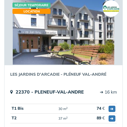
SÉJOUR TEMPORAIRE
LOCATION
LES JARDINS D'ARCADIE - PLÉNEUF VAL-ANDRÉ
22370 - PLENEUF-VAL-ANDRE
➔ 16 km
T1 Bis
74
€
➔
2
30 m
T2
89
€
➔
2
37 m