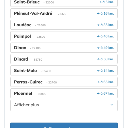
Saint-Brieuc
➔ à 5 km.
- 22000
Pléneuf-Val-André
➔ à 16 km.
- 22370
Loudéac
➔ à 35 km.
- 22600
Paimpol
➔ à 40 km.
- 22500
Dinan
➔ à 49 km.
- 22100
Dinard
➔ à 50 km.
- 35780
Saint-Malo
➔ à 54 km.
- 35400
Perros-Guirec
➔ à 65 km.
- 22700
Ploërmel
➔ à 67 km.
- 56800
Afficher plus....