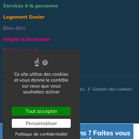
Services à la personne
Logement Senior
Bien-être
Emploi & formation
Professionnels
NOS AUTRES SITES :
Ce site utilise des cookies
et vous donne le contrôle
sur ceux que vous
© Australis 2026 - Tous droits réservés. //
Gestion des cookies
souhaitez activer
Tout accepter
Personnaliser
Besoin d'informations ? Faites vous
Politique de confidentialité