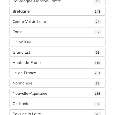
Bourgogne-Franche-Comté
28
Bretagne
143
Centre-Val de Loire
75
Corse
6
DOM/TOM
Grand Est
95
Hauts-de-France
119
Île-de-France
231
Normandie
82
Nouvelle-Aquitaine
136
Occitanie
97
Pays de la Loire
90