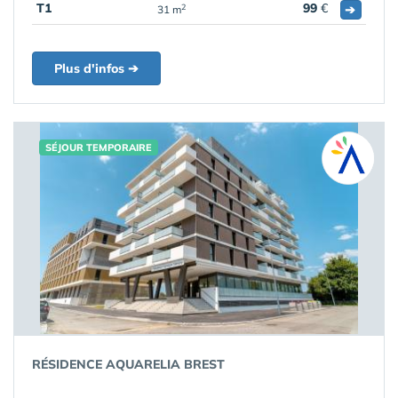
T1
99
€
➔
2
31 m
Plus d'infos ➔
SÉJOUR TEMPORAIRE
RÉSIDENCE AQUARELIA BREST