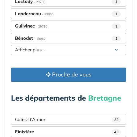
Loctudy
1
- 29750
Landerneau
1
- 29800
Guilvinec
1
- 29730
Bénodet
1
- 29950
Afficher plus....
Proche de vous
Les départements de
Bretagne
Cotes-d'Armor
32
Finistère
43