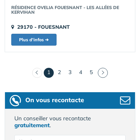
RÉSIDENCE OVELIA FOUESNANT - LES ALLÉES DE
KERVIHAN
29170 - FOUESNANT
Plus d'infos ➔
(courant)
1
2
3
4
5
On vous recontacte
Un conseiller vous recontacte
gratuitement
.