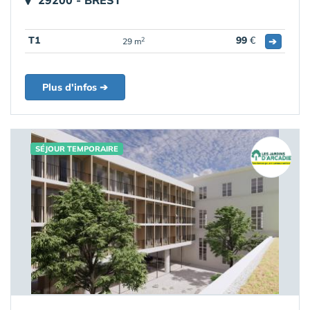
29200 - BREST
T1
99
€
➔
2
29 m
Plus d'infos ➔
SÉJOUR TEMPORAIRE