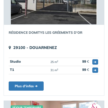
RÉSIDENCE DOMITYS LES GRÉEMENTS D'OR
29100 - DOUARNENEZ
Studio
99
€
➔
2
25 m
T1
99
€
➔
2
31 m
Plus d'infos ➔
SÉJOUR TEMPORAIRE