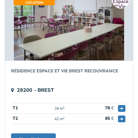
LOCATION
RÉSIDENCE ESPACE ET VIE BREST RECOUVRANCE
29200 - BREST
T1
78
€
➔
2
34 m
T2
85
€
➔
2
42 m