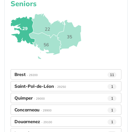
Seniors
29
22
35
56
Brest
11
- 29200
Saint-Pol-de-Léon
1
- 29250
Quimper
1
- 29000
Concarneau
1
- 29900
Douarnenez
1
- 29100