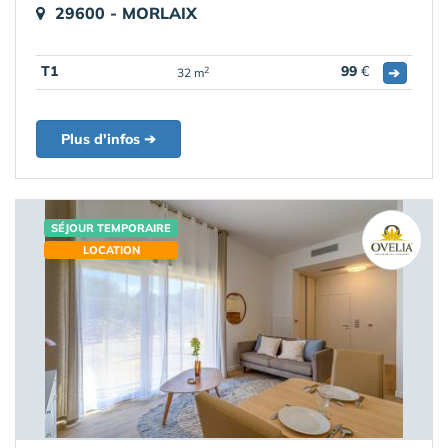
29600 - MORLAIX
T1
99
€
➔
2
32 m
Plus d'infos ➔
SÉJOUR TEMPORAIRE
LOCATION