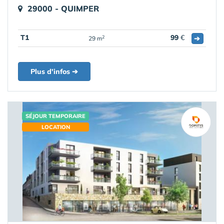
29000 - QUIMPER
T1
99
€
➔
2
29 m
Plus d'infos ➔
SÉJOUR TEMPORAIRE
LOCATION