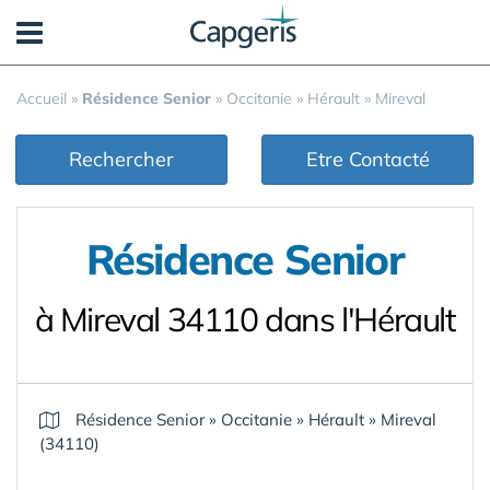
Panneau de gestion des cookies
Accueil
»
Résidence Senior
»
Occitanie
»
Hérault
»
Mireval
Rechercher
Etre Contacté
Résidence Senior
à Mireval 34110 dans l'Hérault
Résidence Senior
»
Occitanie
»
Hérault
»
Mireval
(34110)