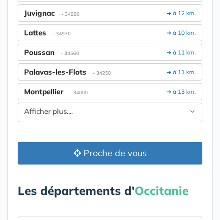
Juvignac
➔ à 12 km.
- 34990
Lattes
➔ à 10 km.
- 34970
Poussan
➔ à 11 km.
- 34560
Palavas-les-Flots
➔ à 11 km.
- 34250
Montpellier
➔ à 13 km.
- 34000
Afficher plus....
Proche de vous
Les départements d'
Occitanie