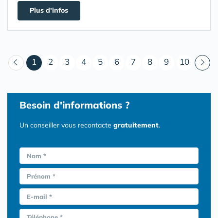
Plus d'infos
(courant)
1
2
3
4
5
6
7
8
9
10
Besoin d'informations ?
Un conseiller vous recontacte
gratuitement
.
Nom *
Prénom *
E-mail *
Téléphone *