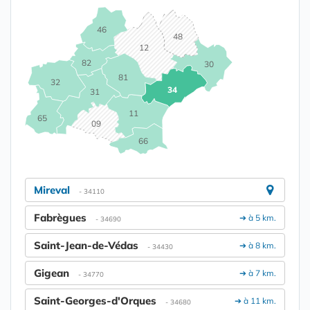
46
48
12
82
30
81
32
34
31
11
65
09
66
Mireval
- 34110
Fabrègues
➔ à 5 km.
- 34690
Saint-Jean-de-Védas
➔ à 8 km.
- 34430
Gigean
➔ à 7 km.
- 34770
Saint-Georges-d'Orques
➔ à 11 km.
- 34680