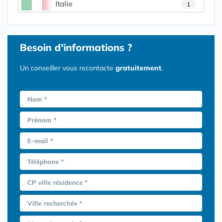
Italie
1
Besoin d'informations ?
Un conseiller vous recontacte
gratuitement
.
Nom *
Prénom *
E-mail *
Téléphone *
CP ville résidence *
Ville recherchée *