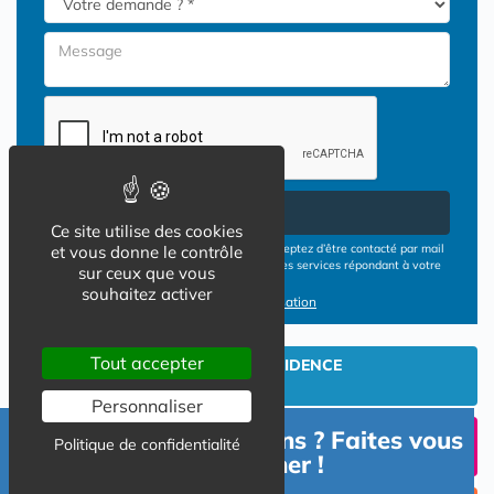
Envoyer
Ce site utilise des cookies
En cliquant sur le bouton ENVOYER vous acceptez d’être contacté par mail
et vous donne le contrôle
ou téléphone par les opérateurs de résidences services répondant à votre
sur ceux que vous
demande
souhaitez activer
Conditions d'utilisation
Tout accepter
INVESTIR EN RESIDENCE
SENIOR
Personnaliser
Besoin d'informations ? Faites vous
UN SEJOUR TEMPORAIIRE
Politique de confidentialité
EN RESIDENCE SENIOR?
accompagner !