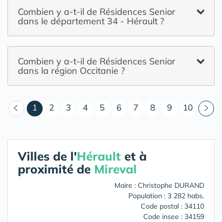
Combien y a-t-il de Résidences Senior
dans le département 34 - Hérault ?
Combien y a-t-il de Résidences Senior
dans la région Occitanie ?
(courant)
1
2
3
4
5
6
7
8
9
10
Villes de l'
Hérault
et à
proximité de
Mireval
Maire : Christophe DURAND
Population : 3 282 habs.
Code postal : 34110
Code insee : 34159