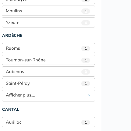
Moulins
1
Yzeure
1
ARDÈCHE
Ruoms
1
Tournon-sur-Rhône
1
Aubenas
1
Saint-Péray
1
Afficher plus....
CANTAL
Aurillac
1