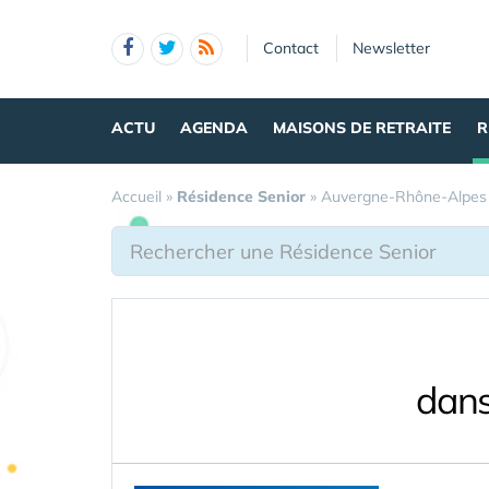
Panneau de gestion des cookies
Contact
Newsletter
ACTU
AGENDA
MAISONS DE RETRAITE
R
Accueil
»
Résidence Senior
»
Auvergne-Rhône-Alpes
dans