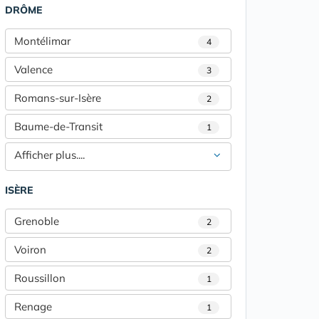
DRÔME
Montélimar
4
Valence
3
Romans-sur-Isère
2
Baume-de-Transit
1
Afficher plus....
ISÈRE
Grenoble
2
Voiron
2
Roussillon
1
Renage
1