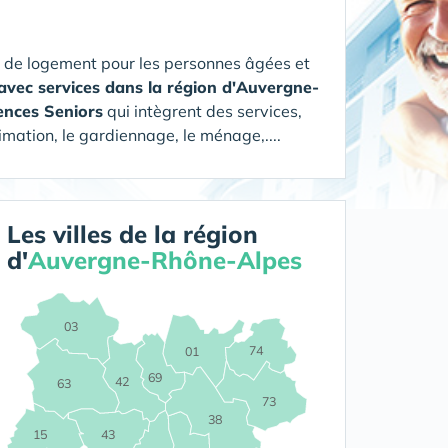
 de logement pour les personnes âgées et
avec services dans la région d'Auvergne-
ences Seniors
qui intègrent des services,
imation, le gardiennage, le ménage,....
Les villes de la région
d'
Auvergne-Rhône-Alpes
03
74
01
69
42
63
73
38
15
43