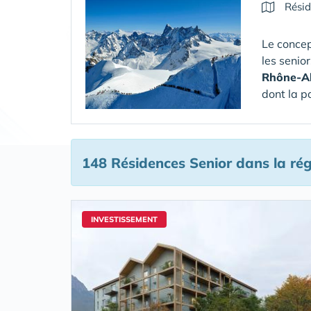
Résid
Le concep
les senio
Rhône-A
dont la p
148 Résidences Senior
dans la ré
INVESTISSEMENT