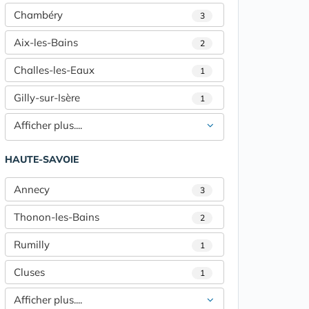
Chambéry
3
Aix-les-Bains
2
Challes-les-Eaux
1
Gilly-sur-Isère
1
Afficher plus....
HAUTE-SAVOIE
Annecy
3
Thonon-les-Bains
2
Rumilly
1
Cluses
1
Afficher plus....