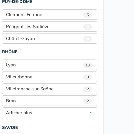
PUY-DE-DÔME
Clermont-Ferrand
5
Pérignat-lès-Sarliève
1
Châtel-Guyon
1
RHÔNE
Lyon
13
Villeurbanne
3
Villefranche-sur-Saône
2
Bron
2
Afficher plus....
SAVOIE