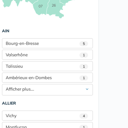
26
07
AIN
Bourg-en-Bresse
5
Valserhône
1
Talissieu
1
Ambérieux-en-Dombes
1
Afficher plus....
ALLIER
Vichy
4
Montluçon
1