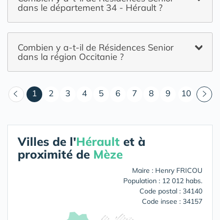
dans le département 34 - Hérault ?
Combien y a-t-il de Résidences Senior
dans la région Occitanie ?
(courant)
1
2
3
4
5
6
7
8
9
10
Villes de l'
Hérault
et à
proximité de
Mèze
Maire : Henry FRICOU
Population : 12 012 habs.
Code postal : 34140
Code insee : 34157