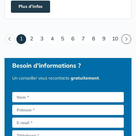
Plus d'infos
(courant)
1
2
3
4
5
6
7
8
9
10
Besoin d'informations ?
Un conseiller vous recontacte
gratuitement
.
Nom *
Prénom *
E-mail *
Téléphone *