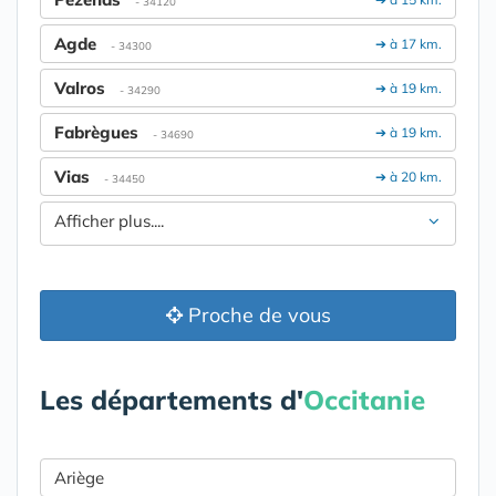
- 34120
Agde
➔ à 17 km.
- 34300
Valros
➔ à 19 km.
- 34290
Fabrègues
➔ à 19 km.
- 34690
Vias
➔ à 20 km.
- 34450
Afficher plus....
Proche de vous
Les départements d'
Occitanie
Ariège