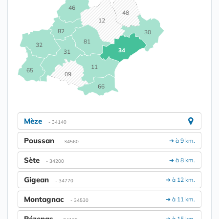
46
48
12
82
30
81
32
34
31
11
65
09
66
Mèze
- 34140
Poussan
➔ à 9 km.
- 34560
Sète
➔ à 8 km.
- 34200
Gigean
➔ à 12 km.
- 34770
Montagnac
➔ à 11 km.
- 34530
Pézenas
➔ à 15 km.