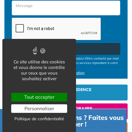
Envoyer
En cliquant sur le bouton ENVOYER vous acceptez d’être contacté par mail
Ce site utilise des cookies
ou téléphone par les opérateurs de résidences services répondant à votre
et vous donne le contrôle
demande
sur ceux que vous
Conditions d'utilisation
souhaitez activer
INVESTIR EN RESIDENCE
SENIOR
Tout accepter
Personnaliser
UN SEJOUR TEMPORAIIRE
EN RESIDENCE SENIOR?
Besoin d'informations ? Faites vous
Politique de confidentialité
accompagner !
TROUVER UNE PLACE