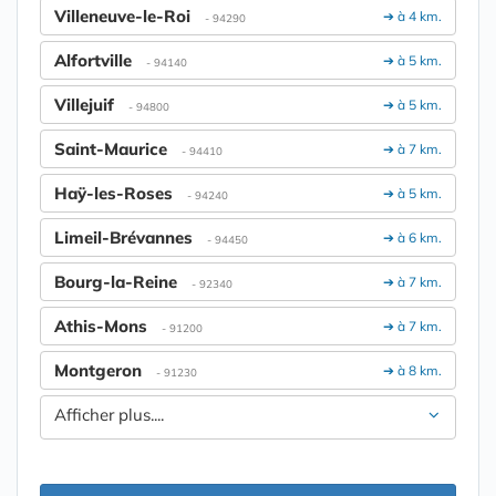
Villeneuve-le-Roi
➔ à 4 km.
- 94290
Alfortville
➔ à 5 km.
- 94140
Villejuif
➔ à 5 km.
- 94800
Saint-Maurice
➔ à 7 km.
- 94410
Haÿ-les-Roses
➔ à 5 km.
- 94240
Limeil-Brévannes
➔ à 6 km.
- 94450
Bourg-la-Reine
➔ à 7 km.
- 92340
Athis-Mons
➔ à 7 km.
- 91200
Montgeron
➔ à 8 km.
- 91230
Afficher plus....