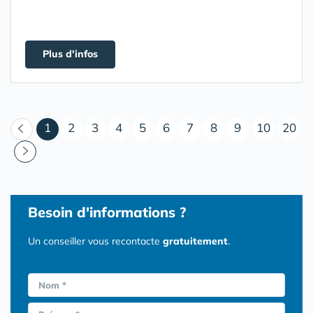
Plus d'infos
(courant)
1
2
3
4
5
6
7
8
9
10
20
Besoin d'informations ?
Un conseiller vous recontacte
gratuitement
.
Nom *