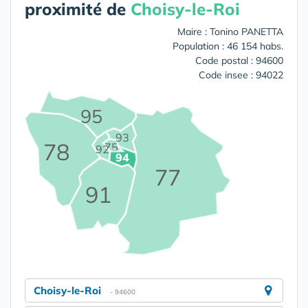
proximité de
Choisy-le-Roi
Maire : Tonino PANETTA
Population : 46 154 habs.
Code postal : 94600
Code insee : 94022
95
93
78
75
92
94
77
91
Choisy-le-Roi
- 94600