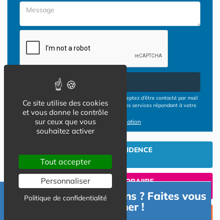
Envoyer
En cliquant sur le bouton ENVOYER vous acceptez d’être contacté par mail
Ce site utilise des cookies
ou téléphone par les opérateurs de résidences services répondant à votre
et vous donne le contrôle
demande
sur ceux que vous
Conditions d'utilisation
souhaitez activer
INVESTIR EN RESIDENCE
SENIOR
Tout accepter
Personnaliser
UN SEJOUR TEMPORAIIRE
EN RESIDENCE SENIOR?
Besoin d'informations ? Faites vous
Politique de confidentialité
accompagner !
TROUVER UNE PLACE