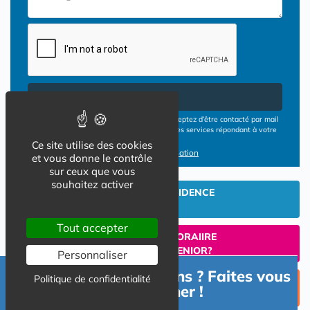
Envoyer
En cliquant sur le bouton ENVOYER vous acceptez d’être contacté par mail
ou téléphone par les opérateurs de résidences services répondant à votre
demande
Ce site utilise des cookies
Conditions d'utilisation
et vous donne le contrôle
sur ceux que vous
souhaitez activer
INVESTIR EN RESIDENCE
SENIOR
Tout accepter
UN SEJOUR TEMPORAIIRE
EN RESIDENCE SENIOR?
Personnaliser
Besoin d'informations ? Faites vous
Politique de confidentialité
TROUVER UNE PLACE
accompagner !
EN RESIDENCE SENIOR