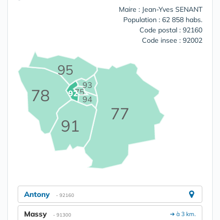
Maire : Jean-Yves SENANT
Population : 62 858 habs.
Code postal : 92160
Code insee : 92002
95
93
78
75
92
94
77
91
Antony
- 92160
Massy
➔ à 3 km.
- 91300