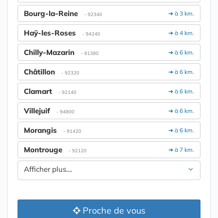
Bourg-la-Reine
➔ à 3 km.
- 92340
Haÿ-les-Roses
➔ à 4 km.
- 94240
Chilly-Mazarin
➔ à 6 km.
- 91380
Châtillon
➔ à 6 km.
- 92320
Clamart
➔ à 6 km.
- 92140
Villejuif
➔ à 6 km.
- 94800
Morangis
➔ à 6 km.
- 91420
Montrouge
➔ à 7 km.
- 92120
Afficher plus....
Proche de vous