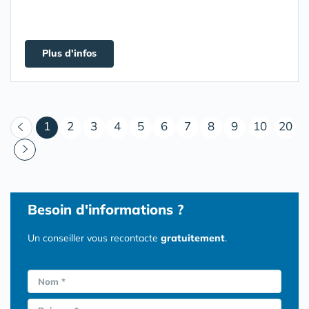
Plus d'infos
(courant)
1
2
3
4
5
6
7
8
9
10
20
Besoin d'informations ?
Un conseiller vous recontacte
gratuitement
.
Nom *