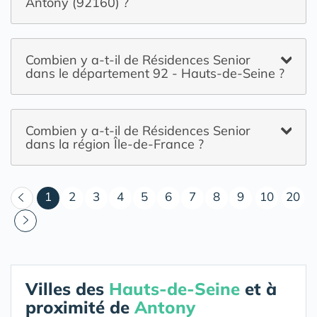
Antony (92160) ?
Combien y a-t-il de Résidences Senior
dans le département 92 - Hauts-de-Seine ?
Combien y a-t-il de Résidences Senior
dans la région Île-de-France ?
(courant)
1
2
3
4
5
6
7
8
9
10
20
Villes des
Hauts-de-Seine
et à
proximité de
Antony